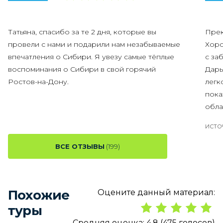
Татьяна, спасибо за те 2 дня, которые вы
Прек
провели с нами и подарили нам незабываемые
Хоро
впечатления о Сибири. Я увезу самые тёплые
с за
воспоминания о Сибири в свой горячий
Дарь
Ростов-на-Дону.
легк
пока
обла
ИСТО
ВСЕ ОТЗЫВЫ
(199)
Похожие
Оцените данный материал:
туры
Средняя оценка:
4,8
(
475
голосов
)