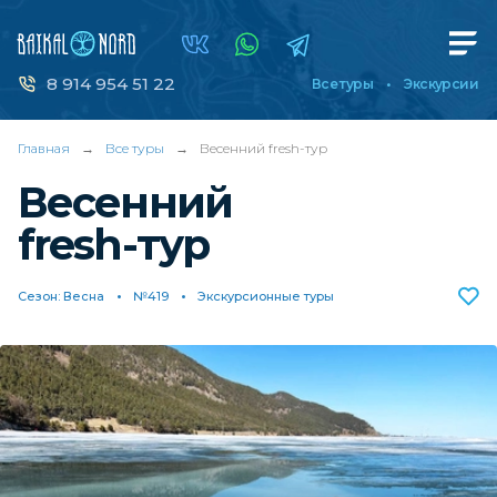
8 914 954 51 22
Все туры
Экскурсии
Главная
→
Все туры
→
Весенний fresh-тур
Весенний
fresh-тур
Сезон: Весна
№419
Экскурсионные туры