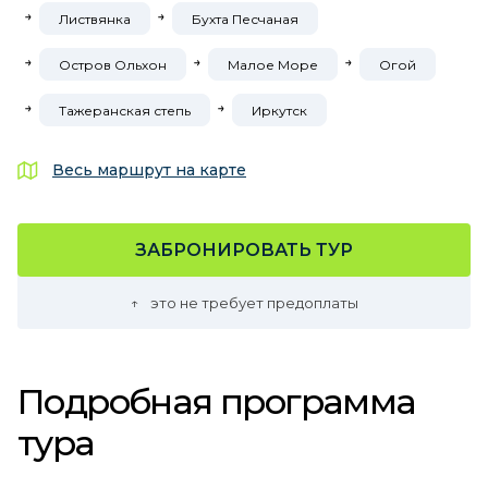
Листвянка
Бухта Песчаная
Остров Ольхон
Малое Море
Огой
Тажеранская степь
Иркутск
Весь маршрут на карте
ЗАБРОНИРОВАТЬ ТУР
это не требует предоплаты
Подробная программа
тура