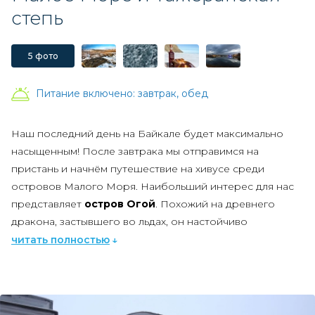
степь
5 фото
Питание включено:
завтрак, обед
Наш последний день на Байкале будет максимально
насыщенным! После завтрака мы отправимся на
пристань и начнём путешествие на хивусе среди
островов Малого Моря. Наибольший интерес для нас
представляет
остров Огой
. Похожий на древнего
дракона, застывшего во льдах, он настойчиво
притягивает к себе взгляды фотографов и просто
читать полностью
ценителей прекрасного. А вершину острова венчает
буддийская Ступа Просветления, к которой мы
обязательно поднимемся. Говорят, что желание,
загаданное с чистой душой и помыслами в этом