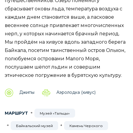
путешественников. Озеро понемногу
сбрасывает оковы льда, температура воздуха с
каждым днем становится выше, а ласковое
весеннее солнце привлекает многочисленных
нерп, у которых начинается брачный период.
Мы пройдём на хивусе вдоль западного берега
Байкала, посетим таинственный остров Ольхон,
полюбуемся островами Малого Моря,
послушаем шёпот льдин и совершим
этническое погружение в бурятскую культуру.
Джипы
Аэролодка (хивус)
МАРШРУТ
Музей «Тальцы»
Байкальский музей
Камень Черского