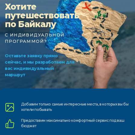
Хотите
путешествовать
по Байкалу
С ИНДИВИДУАЛЬНОЙ
ПРОГРАММОЙ?
Оставьте заявку прямо
сейчас, и мы разработаем для
вас индивидуальный
маршрут
Добавим только самые
интересные места, в которых
вы бы
хотели побывать
Предоставим
максимально комфортный
сервис под ваш
бюджет