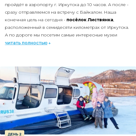
пройдёт
в аэропорту г. Иркутска до 10 часов
. А после -
сразу отправляемся на встречу с Байкалом. Наша
конечная цель на сегодня -
посёлок Листвянка
,
расположенный в семидесяти километрах от Иркутска.
А по дороге мы посетим самые интересные музеи
Прибайкалья, познакомимся с местной историей,
читать полностью
природой и культурой, а также поднимемся на одну из
лучших обзорных площадок на Байкале.
Для начала мы посетим
"Тальцы"
- место, которое
изменит ваше представление о музеях. На огромной
территории под открытым небом
расположились
памятники деревянного зодчества XVII
- начала XX века
и реконструированные строения,
объединённые в несколько исторических зон. В
"Тальцах" вы можете пройти по лестной тропе до
эвенкийского стойбища, заглянуть в крестьянскую избу
и бурятскую юрту, а также прикоснуться к
ДЕНЬ 2