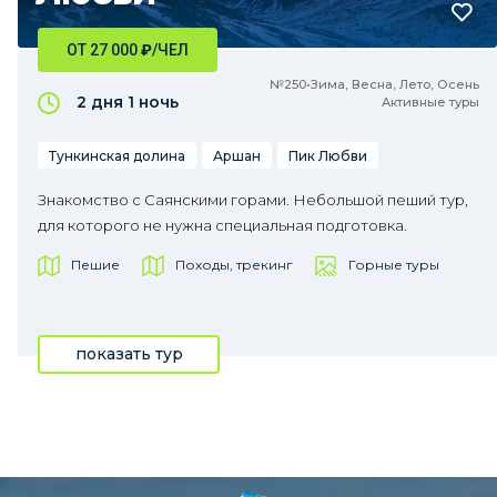
ОТ 27 000
₽
/ЧЕЛ
№250•Зима, Весна, Лето, Осень
2 дня
1 ночь
Активные туры
Тункинская долина
Аршан
Пик Любви
Знакомство с Саянскими горами. Небольшой пеший тур,
для которого не нужна специальная подготовка.
Пешие
Походы, трекинг
Горные туры
показать тур