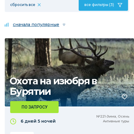
сбросить все
все фильтры (3)
сначала популярные
Охота на изюбря в
Бурятии
ПО ЗАПРОСУ
№221•Зима, Осень
6 дней
5 ночей
Активные туры