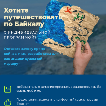
Хотите
путешествовать
по Байкалу
С ИНДИВИДУАЛЬНОЙ
ПРОГРАММОЙ?
Оставьте заявку прямо
сейчас, и мы разработаем для
вас индивидуальный
маршрут
Добавим только самые
интересные места, в которых
вы бы
хотели побывать
Предоставим
максимально комфортный
сервис под ваш
бюджет