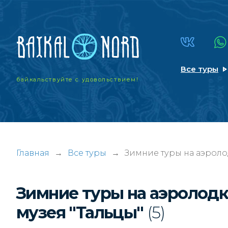
Все туры
байкальствуйте
с удовольствием!
Главная
→
Все туры
→
Зимние туры на аэролод
Зимние туры на аэролодк
музея "Тальцы"
(5)