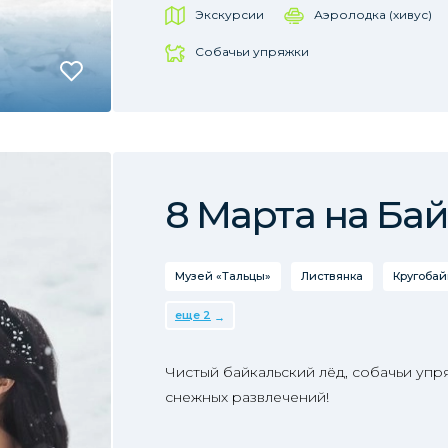
Экскурсии
Аэролодка (хивус)
Собачьи упряжки
8 Марта на Ба
Музей «Тальцы»
Листвянка
Кругобай
еще 2
Чистый байкальский лёд, собачьи упр
снежных развлечений!