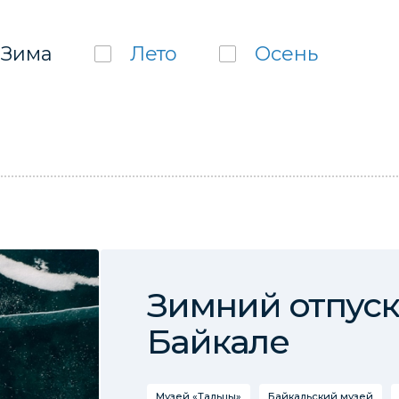
Зима
Лето
Осень
Зимний отпуск
Байкале
Музей «Тальцы»
Байкальский музей