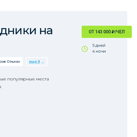
дники на
ОТ 143 000
₽
/ЧЕЛ
5 дней
4 ночи
ров Ольхон
еще 9
мые популярные места
.