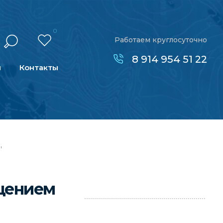
0
Работаем круглосуточно
8 914 954 51 22
н
Контакты
"
ещением