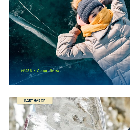
№456
Сезон: Зима
ИДЕТ НАБОР