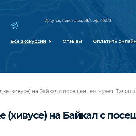
Иркутск, Советская, 58/1, оф. 603/3
Все экскурсии
Отзывы
Оплатить онлай
ке (хивусе) на Байкал с посещением музея "Тальцы
е (хивусе) на Байкал с пос