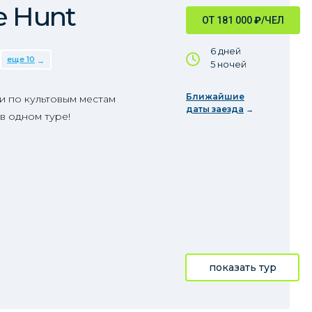
e Hunt
ОТ 181 000
₽
/ЧЕЛ
6 дней
еще 10
5 ночей
Ближайшие
ии по культовым местам
даты заезда
в одном туре!
показать тур