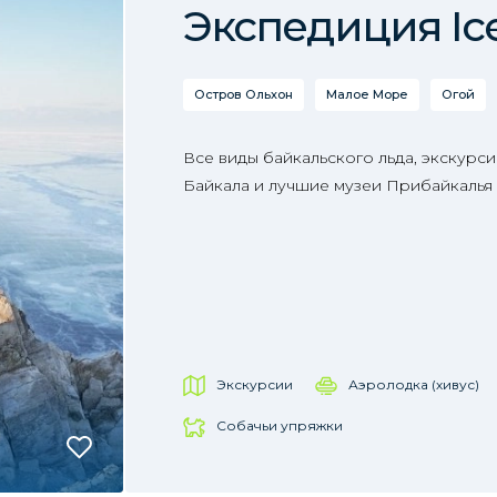
Экспедиция Ic
Остров Ольхон
Малое Море
Огой
Все виды байкальского льда, экскурс
Байкала и лучшие музеи Прибайкалья 
Экскурсии
Аэролодка (хивус)
Собачьи упряжки