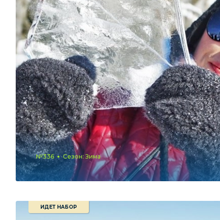
№336
Сезон: Зима
ИДЕТ НАБОР