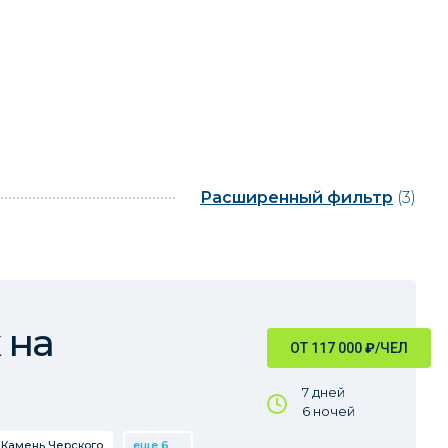
Расширенный фильтр
(3)
 на
ОТ 117 000
₽
/ЧЕЛ
7 дней
6 ночей
Камень Черского
еще 6