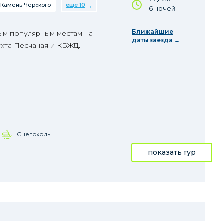
Камень Черского
еще 10
6 ночей
Ближайшие
ым популярным местам на
даты заезда
ухта Песчаная и КБЖД.
Снегоходы
показать тур