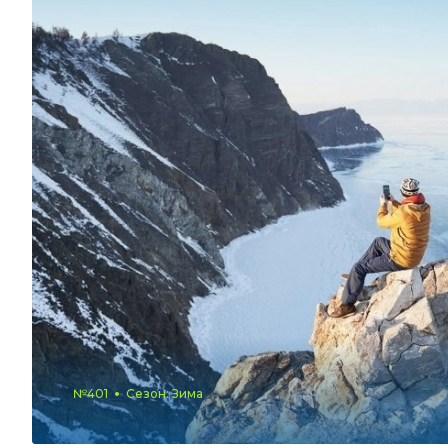
№401
Сезон: Зима