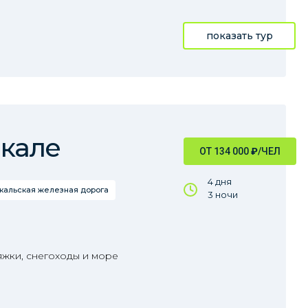
показать тур
йкале
ОТ 134 000
₽
/ЧЕЛ
4 дня
кальская железная дорога
3 ночи
яжки, снегоходы и море