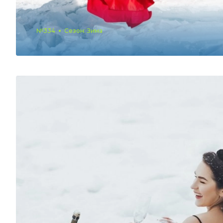
№334
Сезон: Зима