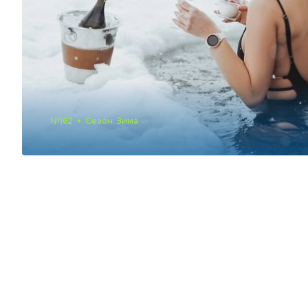
№162
Сезон: Зима