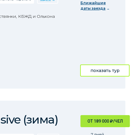
Ближайшие
даты заезда
твянки, КБЖД и Ольхона
показать тур
sive (зима)
ОТ 189 000
₽
/ЧЕЛ
7 дней