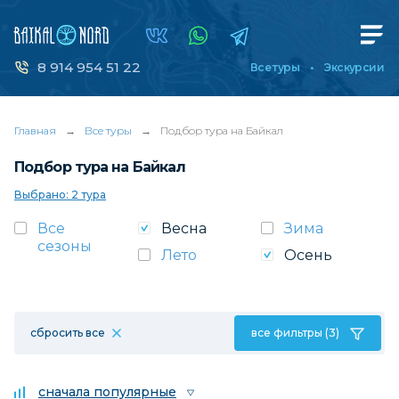
8 914 954 51 22
Все туры
Экскурсии
Главная
→
Все туры
→
Подбор тура на Байкал
Подбор тура на Байкал
Выбрано: 2 тура
Все
Весна
Зима
сезоны
Лето
Осень
сбросить все
все фильтры (3)
сначала популярные