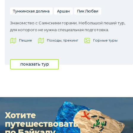
Тункинская долина
Аршан
Пик Любви
Знакомство с Саянскими горами. Небольшой пеший тур,
для которого не нужна специальная подготовка.
Пешие
Походы, трекинг
Горные туры
показать тур
Хотите
путешествовать
по Байкалу