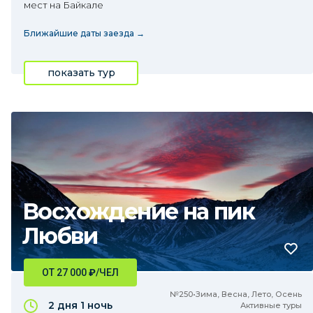
мест на Байкале
Ближайшие даты заезда →
показать тур
Восхождение на пик
Любви
ОТ 27 000
₽
/ЧЕЛ
№250•Зима, Весна, Лето, Осень
2 дня
1 ночь
Активные туры