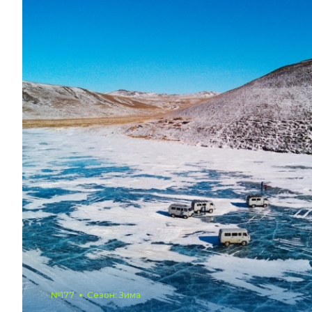
№177
Сезон: Зима