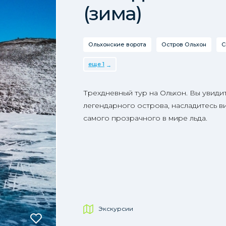
(зима)
Ольхонские ворота
Остров Ольхон
С
еще 1
Трехдневный тур на Ольхон. Вы увиди
легендарного острова, насладитесь в
самого прозрачного в мире льда.
Экскурсии