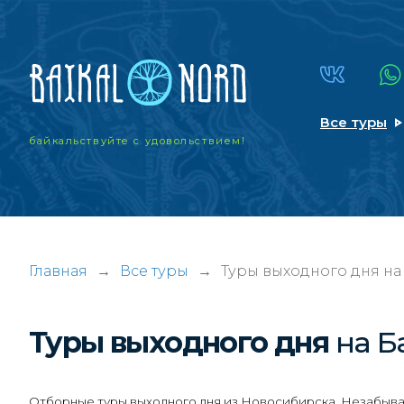
Все туры
байкальствуйте
с удовольствием!
Главная
→
Все туры
→
Туры выходного дня на
Туры выходного дня
на Б
Отборные туры выходного дня из Новосибирска. Незабывае