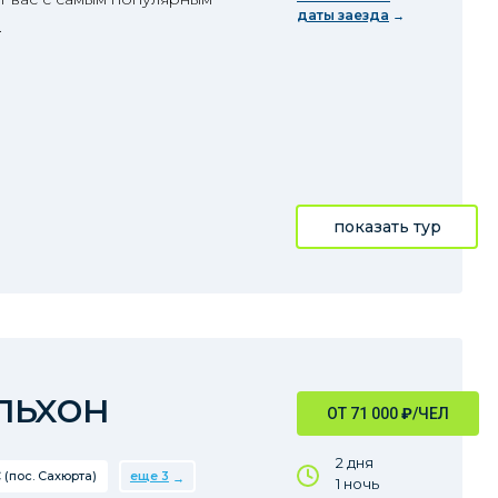
даты заезда
.
показать тур
льхон
ОТ 71 000
₽
/ЧЕЛ
2 дня
 (пос. Сахюрта)
еще 3
1 ночь