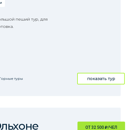
и
ольшой пеший тур, для
товка.
показать тур
Горные туры
Ольхоне
ОТ 32 500
₽
/ЧЕЛ