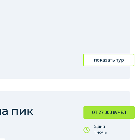
показать тур
а пик
ОТ 27 000
₽
/ЧЕЛ
2 дня
1 ночь