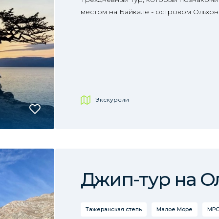
местом на Байкале - островом Ольхон
Экскурсии
Джип-тур на О
Тажеранская степь
Малое Море
МРС