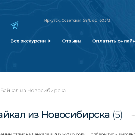
Иркутск, Советская, 58/1, оф. 603/3
Все экскурсии
Отзывы
Оплатить онлай
 Байкал из Новосибирска
айкал
из Новосибирска
(5)
мый отдых на Байкале в 2026-2027 году. Подбери туры выходн