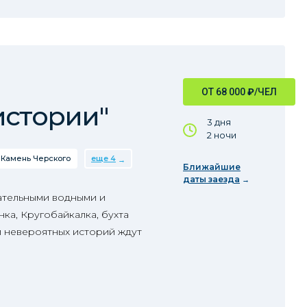
ОТ 68 000
₽
/ЧЕЛ
истории"
3 дня
2 ночи
Камень Черского
еще 4
Ближайшие
даты заезда
ательными водными и
ка, Кругобайкалка, бухта
и невероятных историй ждут