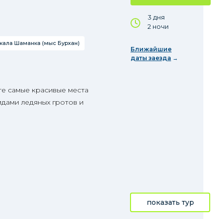
3 дня
2 ночи
кала Шаманка (мыс Бурхан)
Ближайшие
даты заезда
те самые красивые места
идами ледяных гротов и
показать тур