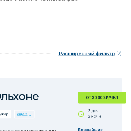
Расширенный фильтр
(2)
Ольхоне
ОТ 30 000
₽
/ЧЕЛ
3 дня
ужир
еще 2
2 ночи
Ближайшие
т вас с самым популярным