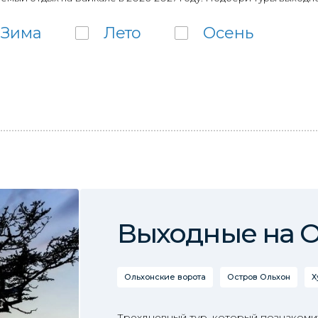
Зима
Лето
Осень
Выходные на 
Ольхонские ворота
Остров Ольхон
Х
Трехдневный тур, который познакоми