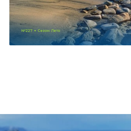
№227
Сезон: Лето