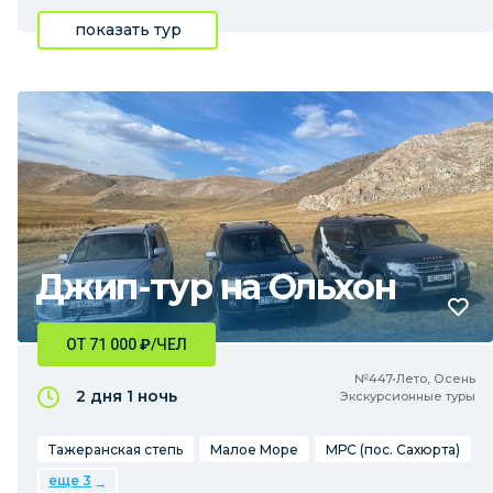
показать тур
Джип-тур на Ольхон
ОТ 71 000
₽
/ЧЕЛ
№447•Лето, Осень
2 дня
1 ночь
Экскурсионные туры
Тажеранская степь
Малое Море
МРС (пос. Сахюрта)
еще 3