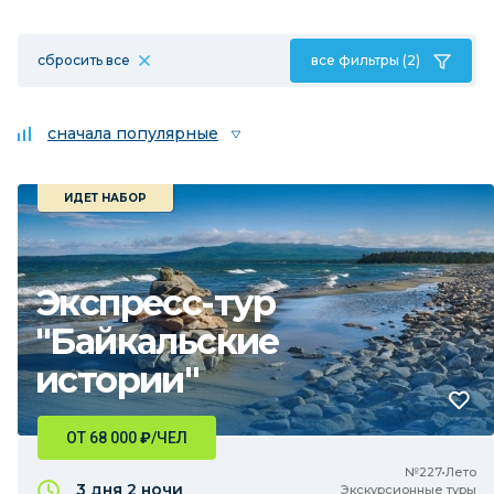
сбросить все
все фильтры (2)
сначала популярные
ИДЕТ НАБОР
Экспресс-тур
"Байкальские
истории"
ОТ 68 000
₽
/ЧЕЛ
№227•Лето
3 дня
2 ночи
Экскурсионные туры