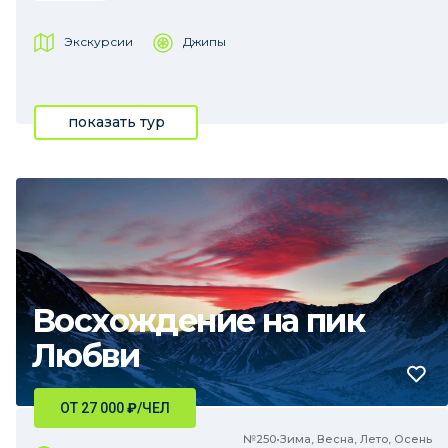
Экскурсии
Джипы
показать тур
Восхождение на пик
Любви
ОТ 27 000
₽
/ЧЕЛ
№250•Зима, Весна, Лето, Осень