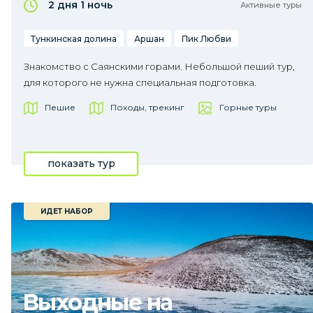
2 дня
1 ночь
Активные туры
Тункинская долина
Аршан
Пик Любви
Знакомство с Саянскими горами. Небольшой пеший тур,
для которого не нужна специальная подготовка.
Пешие
Походы, трекинг
Горные туры
показать тур
ИДЕТ НАБОР
Выходные на