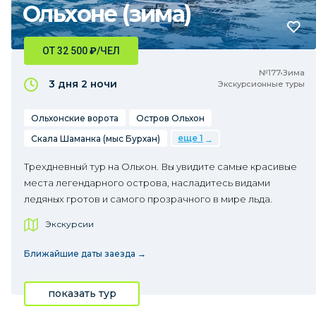
Ольхоне (зима)
ОТ 32 500
₽
/ЧЕЛ
№177•Зима
3 дня
2 ночи
Экскурсионные туры
Ольхонские ворота
Остров Ольхон
еще 1
Скала Шаманка (мыс Бурхан)
Трехдневный тур на Ольхон. Вы увидите самые красивые
места легендарного острова, насладитесь видами
ледяных гротов и самого прозрачного в мире льда.
Экскурсии
Ближайшие даты заезда →
показать тур