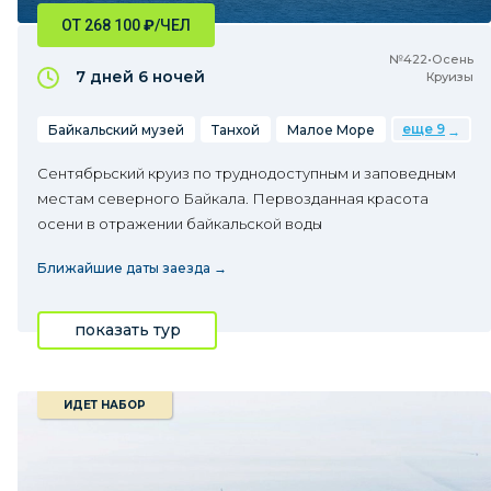
ОТ 268 100
₽
/ЧЕЛ
№422•Осень
7 дней
6 ночей
Круизы
еще 9
Байкальский музей
Танхой
Малое Море
Сентябрьский круиз по труднодоступным и заповедным
местам северного Байкала. Первозданная красота
осени в отражении байкальской воды
Ближайшие даты заезда →
показать тур
ИДЕТ НАБОР