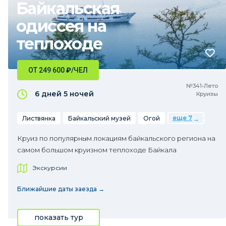
Байкальская
одиссея на
теплоходе
ОТ 249 600
₽
/ЧЕЛ
№341•Лето
6 дней
5 ночей
Круизы
еще 7
Листвянка
Байкальский музей
Огой
Круиз по популярным локациям байкальского региона на
самом большом круизном теплоходе Байкала
Экскурсии
Ближайшие даты заезда →
показать тур