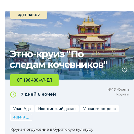
ИДЕТ НАБОР
Этно-круиз "По
следам кочевников"
ОТ 196 400
₽
/ЧЕЛ
№431•Осень
7 дней
6 ночей
Круизы
Улан-Удэ
Иволгинский дацан
Ушканьи острова
еще 8
Круиз-погружение в бурятскую культуру