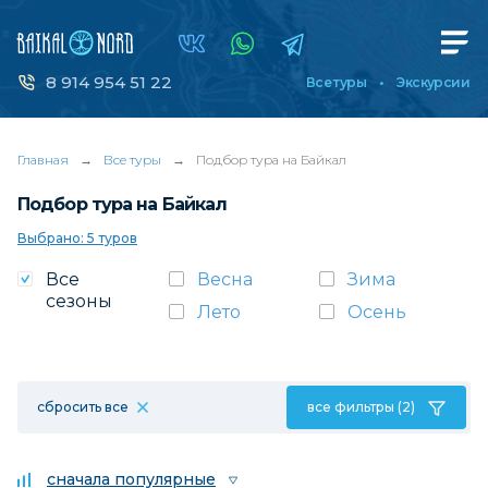
8 914 954 51 22
Все туры
Экскурсии
Главная
→
Все туры
→
Подбор тура на Байкал
Подбор тура на Байкал
Выбрано: 5 туров
Все
Весна
Зима
сезоны
Лето
Осень
сбросить все
все фильтры (2)
сначала популярные