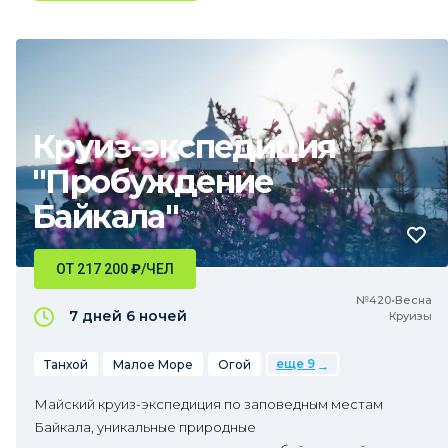
Круиз-экспедиция
"Пробуждение
Байкала"
ОТ 217 200
₽
/ЧЕЛ
№420•Весна
7 дней
6 ночей
Круизы
еще 9
Танхой
Малое Море
Огой
Майский круиз-экспедиция по заповедным местам
Байкала, уникальные природные