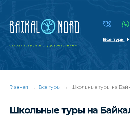
Все туры
байкальствуйте
с удовольствием!
Главная
→
Все туры
→
Школьные туры на Байк
Школьные туры на Байка