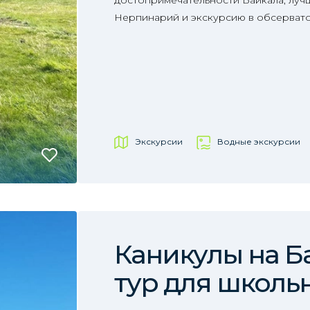
достопримечательности Байкала, лучш
Нерпинарий и экскурсию в обсерват
Экскурсии
Водные экскурсии
Каникулы на Б
тур для школь