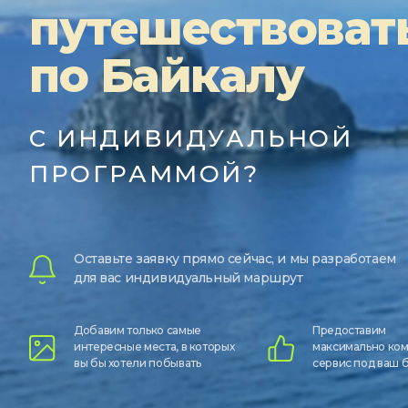
путешествоват
по Байкалу
С ИНДИВИДУАЛЬНОЙ
ПРОГРАММОЙ?
Оставьте заявку прямо сейчас, и мы разработаем
для вас индивидуальный маршрут
Добавим только самые
Предоставим
интересные места, в которых
максимально ко
вы бы хотели побывать
сервис под ваш