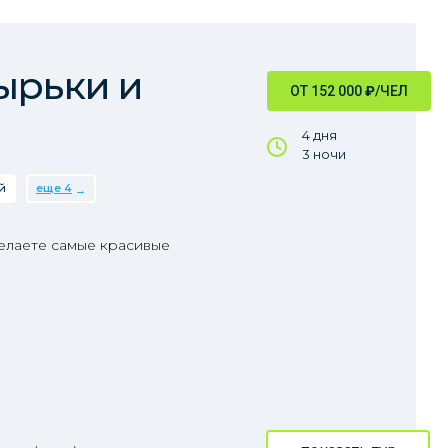
ырьки и
ОТ 152 000
₽
/ЧЕЛ
4 дня
3 ночи
й
еще 4
делаете самые красивые