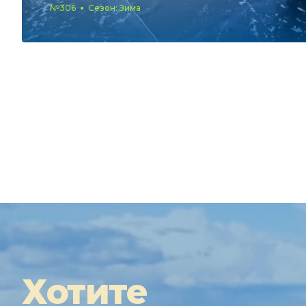
№306
Сезон: Зима
Хотите