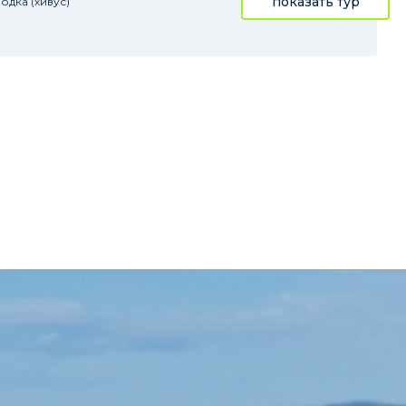
показать тур
одка (хивус)