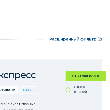
Расширенный фильтр
(2)
кспресс
ОТ 71 900
₽
/ЧЕЛ
6 дней
Листвянка
еще 7
5 ночей
пп включает главные