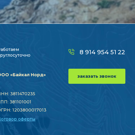
Работаем
8 914 954 51 22
руглосуточно
ООО «Байкал Норд»
заказать звонок
НН: 3811470235
ПП: 381101001
ГРН: 1203800017013
Договор оферты