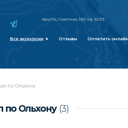
Иркутск, Советская, 58/1, оф. 603/3
Все экскурсии
Отзывы
Оплатить онлай
ал по Ольхону
л по Ольхону
(3)