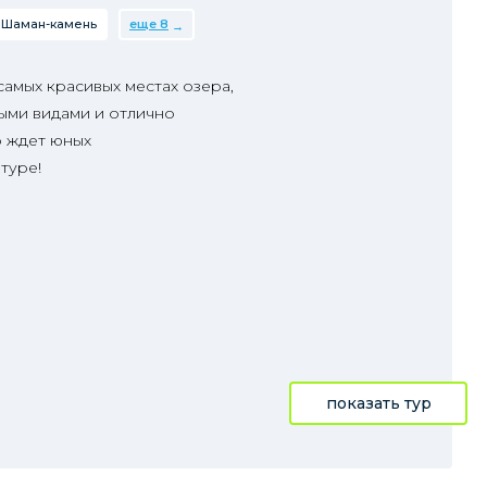
Шаман-камень
еще 8
 самых красивых местах озера,
ыми видами и отлично
о ждет юных
туре!
показать тур