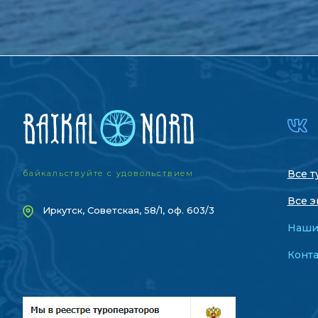
Все т
байкальствуйте с удовольствием
Все э
Иркутск, Советская, 58/1, оф. 603/3
Наши
Конт