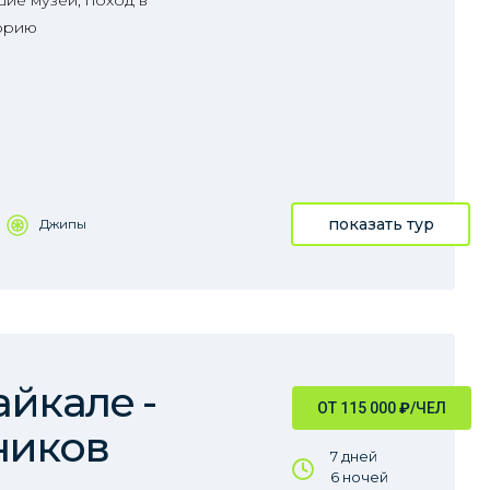
ие музеи, поход в
орию
показать тур
Джипы
айкале -
ОТ 115 000
₽
/ЧЕЛ
ников
7 дней
6 ночей