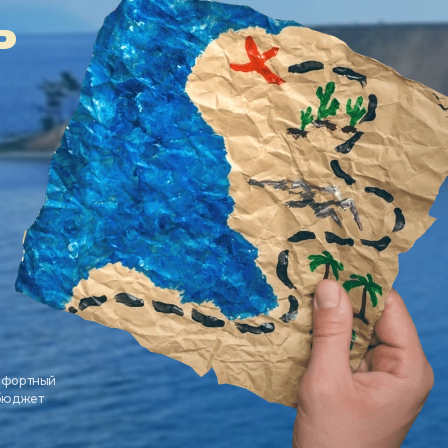
ь
мфортный
 бюджет