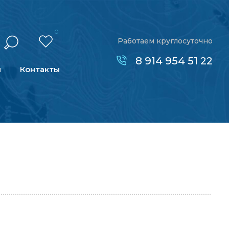
0
Работаем круглосуточно
8 914 954 51 22
н
Контакты