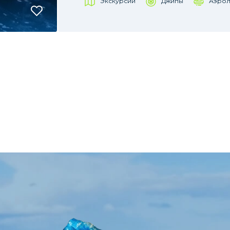
Экскурсии
Джипы
Аэрол