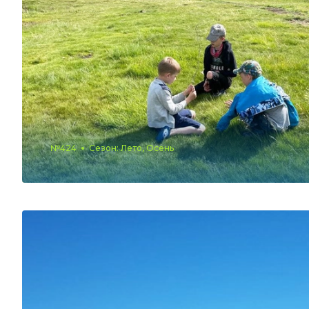
№424
Сезон: Лето, Осень