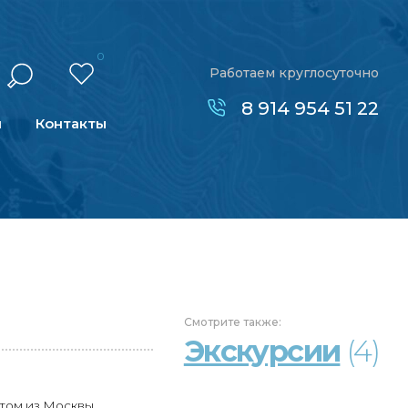
0
Работаем круглосуточно
8 914 954 51 22
н
Контакты
Смотрите
также:
Экскурсии
(4)
том из Москвы.