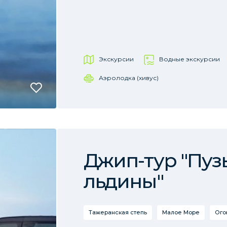
Экскурсии
Водные экскурсии
Аэролодка (хивус)
Джип-тур "Пуз
льдины"
Тажеранская степь
Малое Море
Ого