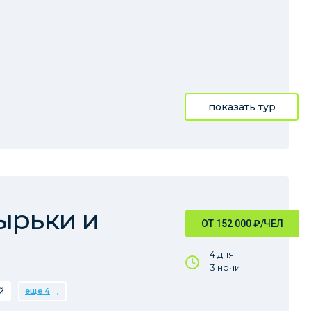
показать тур
ырьки и
ОТ 152 000
₽
/ЧЕЛ
4 дня
3 ночи
й
еще 4