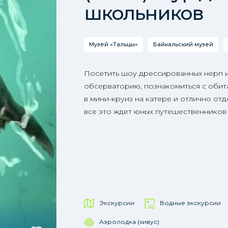
школьников
Музей «Тальцы»
Байкальский музей
Посетить шоу дрессированных нерп 
обсерваторию, познакомиться с обита
в мини-круиз на катере и отлично отд
все это ждет юных путешественников
Экскурсии
Водные экскурсии
Аэролодка (хивус)