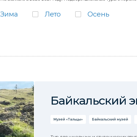
Зима
Лето
Осень
Байкальский э
Музей «Тальцы»
Байкальский музей
Тур для школьных и студенческих гру