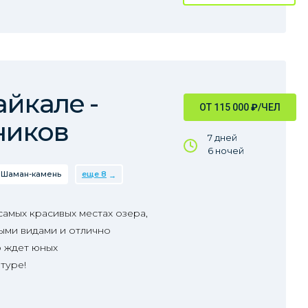
айкале -
ОТ 115 000
₽
/ЧЕЛ
ников
7 дней
6 ночей
Шаман-камень
еще 8
 самых красивых местах озера,
ыми видами и отлично
о ждет юных
туре!