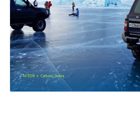
№306
Сезон: Зима