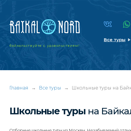
Все туры
байкальствуйте
с удовольствием!
Главная
→
Все туры
→
Школьные туры на Бай
Школьные туры
на Байка
Отборные школьные туры из Москвы. Незабываемый отдых н