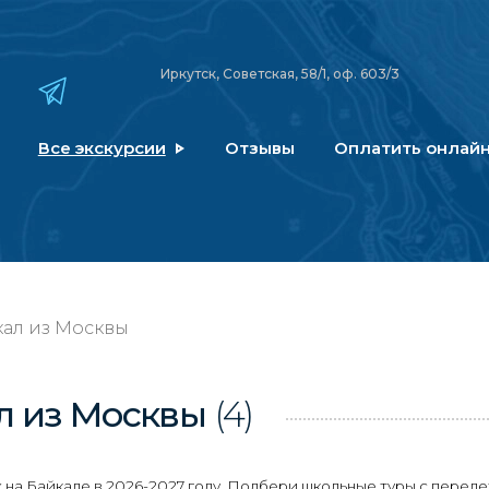
Иркутск, Советская, 58/1, оф. 603/3
Все экскурсии
Отзывы
Оплатить онлай
кал из Москвы
л
из Москвы
(4)
а Байкале в 2026-2027 году. Подбери школьные туры с переле