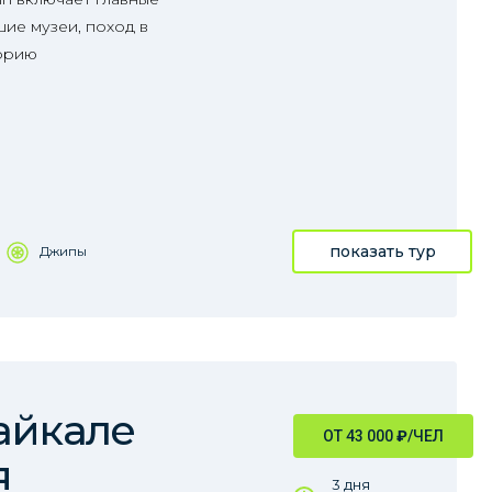
ие музеи, поход в
орию
показать тур
Джипы
айкале
ОТ 43 000
₽
/ЧЕЛ
я
3 дня