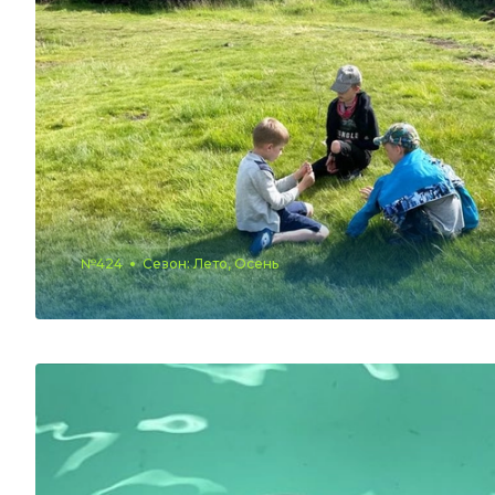
№424
Сезон: Лето, Осень