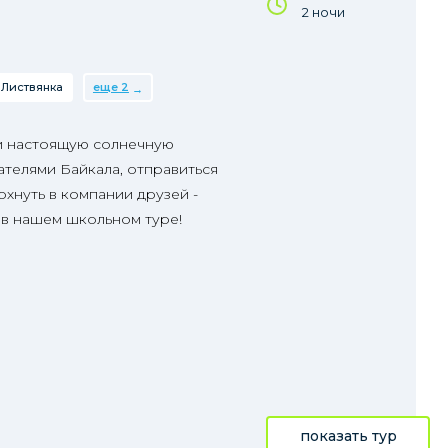
2 ночи
Листвянка
еще 2
и настоящую солнечную
телями Байкала, отправиться
охнуть в компании друзей -
 в нашем школьном туре!
показать тур