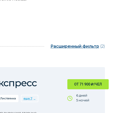
Расширенный фильтр
(2)
кспресс
ОТ 71 900
₽
/ЧЕЛ
6 дней
Листвянка
еще 7
5 ночей
пп включает главные