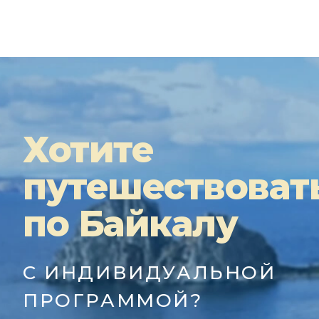
Хотите
путешествоват
по Байкалу
С ИНДИВИДУАЛЬНОЙ
ПРОГРАММОЙ?