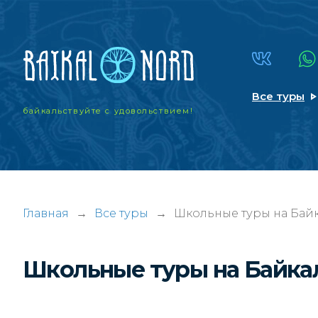
Все туры
байкальствуйте
с удовольствием!
Главная
→
Все туры
→
Школьные туры на Байк
Школьные туры на Байка