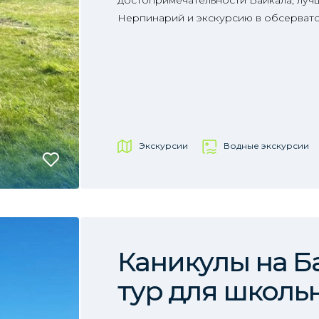
достопримечательности Байкала, лучш
Нерпинарий и экскурсию в обсерват
Экскурсии
Водные экскурсии
Каникулы на Б
тур для школь