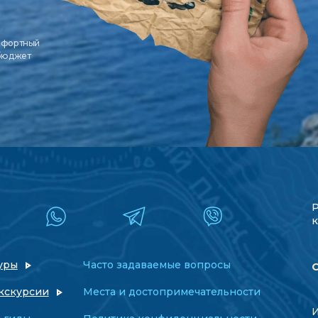
мфортный
 бюджет
к
уры
Часто задаваемые вопросы
кскурсии
Места и достопримечательности
И