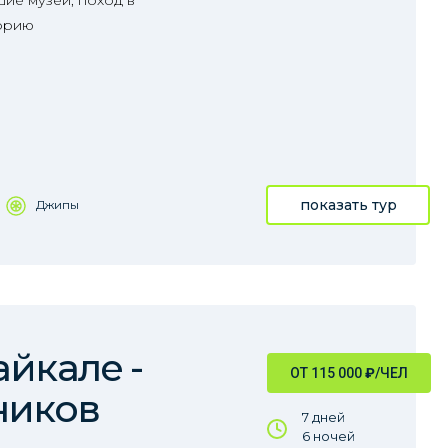
ие музеи, поход в
орию
показать тур
Джипы
айкале -
ОТ 115 000
₽
/ЧЕЛ
ников
7 дней
6 ночей