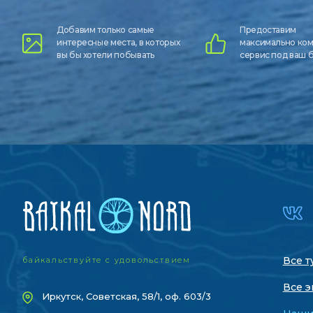
Добавим только самые
Предоставим
интересные места, в которых
максимально ко
вы бы хотели побывать
сервис под ваш
Все т
байкальствуйте с удовольствием
Все э
Иркутск, Советская, 58/1, оф. 603/3