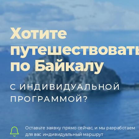
Хотите
путешествоват
по Байкалу
С ИНДИВИДУАЛЬНОЙ
ПРОГРАММОЙ?
Оставьте заявку прямо сейчас, и мы разработаем
для вас индивидуальный маршрут