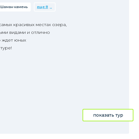
Шаман-камень
еще 8
 самых красивых местах озера,
ыми видами и отлично
о ждет юных
туре!
показать тур