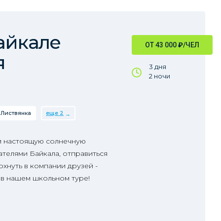
айкале
ОТ 43 000
₽
/ЧЕЛ
я
3 дня
2 ночи
Листвянка
еще 2
и настоящую солнечную
телями Байкала, отправиться
охнуть в компании друзей -
 в нашем школьном туре!