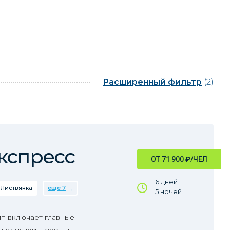
Расширенный фильтр
(2)
кспресс
ОТ 71 900
₽
/ЧЕЛ
6 дней
Листвянка
еще 7
5 ночей
пп включает главные