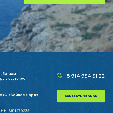
Работаем
8 914 954 51 22
руглосуточно
ООО «Байкал Норд»
заказать звонок
НН: 3811470235