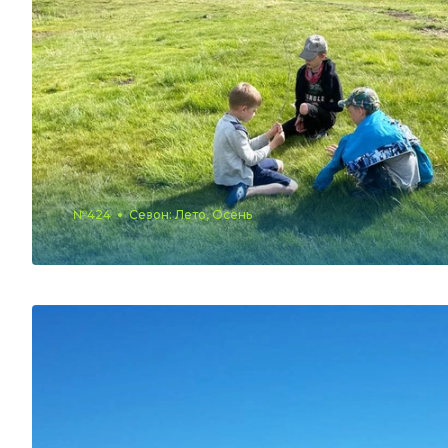
№424
Сезон: Лето, Осень