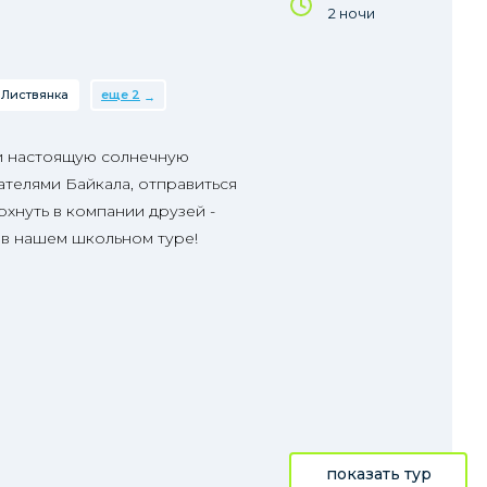
2 ночи
Листвянка
еще 2
и настоящую солнечную
телями Байкала, отправиться
охнуть в компании друзей -
 в нашем школьном туре!
показать тур