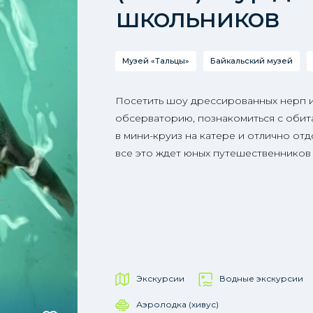
школьников
Музей «Тальцы»
Байкальский музей
Посетить шоу дрессированных нерп 
обсерваторию, познакомиться с обита
в мини-круиз на катере и отлично отд
все это ждет юных путешественников
Экскурсии
Водные экскурсии
Аэролодка (хивус)