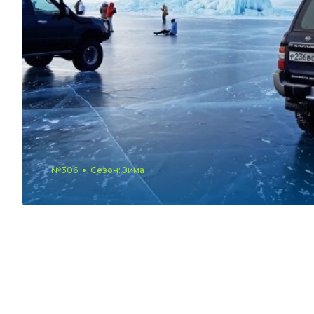
№306
Сезон: Зима