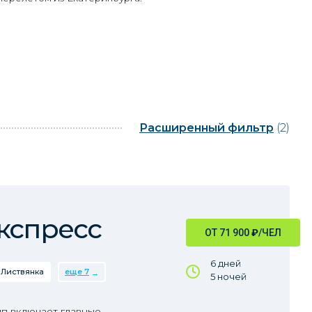
Расширенный фильтр
(2)
кспресс
ОТ 71 900
₽
/ЧЕЛ
6 дней
Листвянка
еще 7
5 ночей
пп включает главные