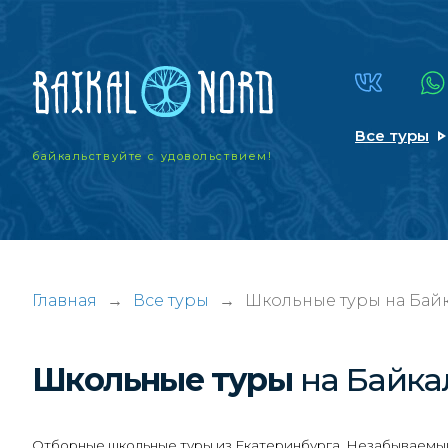
Все туры
байкальствуйте
с удовольствием!
Главная
→
Все туры
→
Школьные туры на Байк
Школьные туры
на Байка
Отборные школьные туры из Екатеринбурга. Незабываемый 