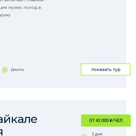
ие музеи, поход в
орию
показать тур
Джипы
айкале
ОТ 43 000
₽
/ЧЕЛ
я
3 дня