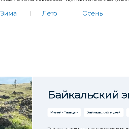
Зима
Лето
Осень
Байкальский э
Музей «Тальцы»
Байкальский музей
Тур для школьных и студенческих гру