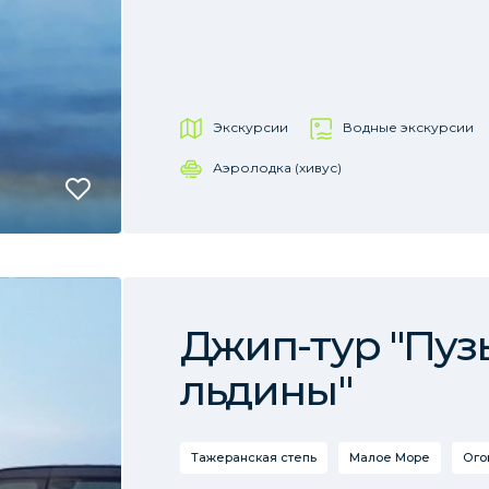
Экскурсии
Водные экскурсии
Аэролодка (хивус)
Джип-тур "Пуз
льдины"
Тажеранская степь
Малое Море
Ого