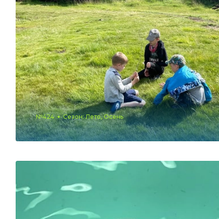
№424
Сезон: Лето, Осень