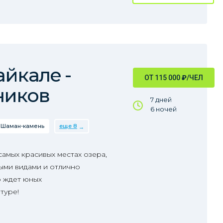
айкале -
ОТ 115 000
₽
/ЧЕЛ
ников
7 дней
6 ночей
Шаман-камень
еще 8
 самых красивых местах озера,
ыми видами и отлично
о ждет юных
туре!