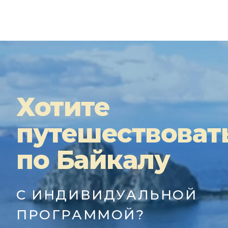
Хотите
путешествоват
по Байкалу
С ИНДИВИДУАЛЬНОЙ
ПРОГРАММОЙ?