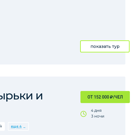
показать тур
ырьки и
ОТ 152 000
₽
/ЧЕЛ
4 дня
3 ночи
й
еще 4