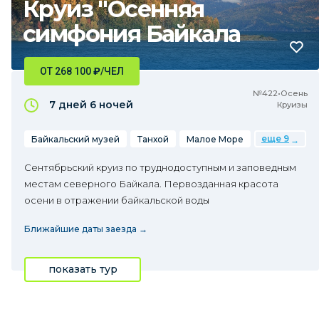
Круиз "Осенняя
симфония Байкала
ОТ 268 100
₽
/ЧЕЛ
№422•Осень
7 дней
6 ночей
Круизы
еще 9
Байкальский музей
Танхой
Малое Море
Сентябрьский круиз по труднодоступным и заповедным
местам северного Байкала. Первозданная красота
осени в отражении байкальской воды
Ближайшие даты заезда →
показать тур