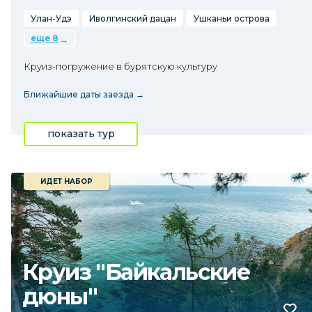
Улан-Удэ
Иволгинский дацан
Ушканьи острова
еще 8
Круиз-погружение в бурятскую культуру
Ближайшие даты заезда →
показать тур
ИДЕТ НАБОР
Круиз "Байкальские
дюны"