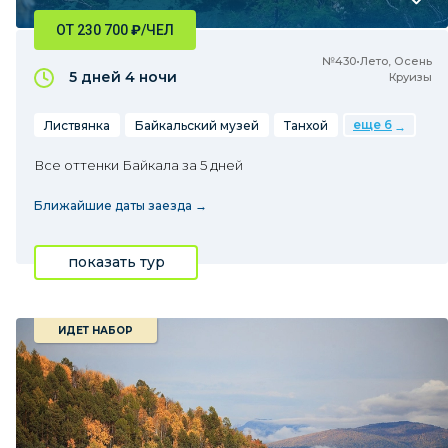
ОТ 230 700
₽
/ЧЕЛ
№430•Лето, Осень
5 дней
4 ночи
Круизы
еще 6
Листвянка
Байкальский музей
Танхой
Все оттенки Байкала за 5 дней
Ближайшие даты заезда →
показать тур
ИДЕТ НАБОР