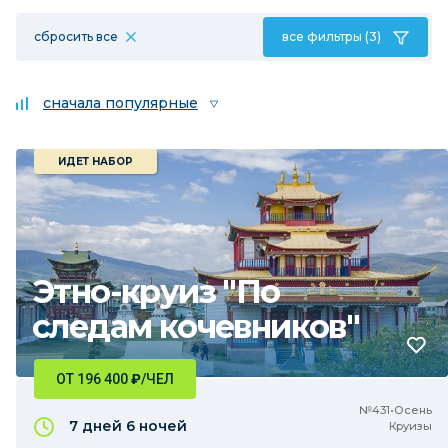
сбросить все
все фильтры (3)
сначала популярные
ИДЕТ НАБОР
Этно-круиз "По
следам кочевников"
ОТ 196 400
₽
/ЧЕЛ
№431•Осень
7 дней
6 ночей
Круизы