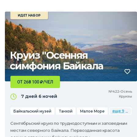
ИДЕТ НАБОР
Круиз "Осенняя
симфония Байкала
ОТ 268 100
₽
/ЧЕЛ
№422•Осень
7 дней
6 ночей
Круизы
еще 9
Байкальский музей
Танхой
Малое Море
Сентябрьский круиз по труднодоступным и заповедным
местам северного Байкала. Первозданная красота