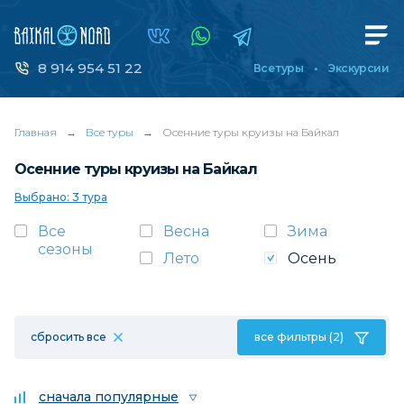
8 914 954 51 22
Все туры
Экскурсии
Главная
→
Все туры
→
Осенние туры круизы на Байкал
Осенние туры круизы на Байкал
Выбрано: 3 тура
Все
Весна
Зима
сезоны
Лето
Осень
сбросить все
все фильтры (2)
сначала популярные