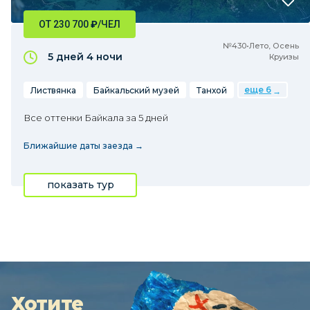
ОТ 230 700
₽
/ЧЕЛ
№430•Лето, Осень
5 дней
4 ночи
Круизы
еще 6
Листвянка
Байкальский музей
Танхой
Все оттенки Байкала за 5 дней
Ближайшие даты заезда →
показать тур
Хотите