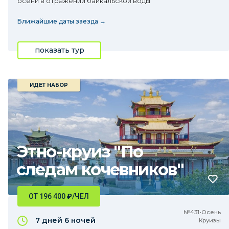
осени в отражении байкальской воды
Ближайшие даты заезда →
показать тур
ИДЕТ НАБОР
Этно-круиз "По
следам кочевников"
ОТ 196 400
₽
/ЧЕЛ
№431•Осень
7 дней
6 ночей
Круизы