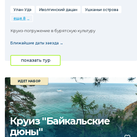
Улан-Удэ
Иволгинский дацан
Ушканьи острова
еще 8
Круиз-погружение в бурятскую культуру
Ближайшие даты заезда →
показать тур
ИДЕТ НАБОР
Круиз "Байкальские
дюны"