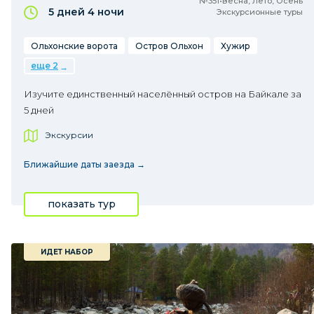
№351•Весна, Лето, Осень
5 дней
4 ночи
Экскурсионные туры
Ольхонские ворота
Остров Ольхон
Хужир
еще 2
Изучите единственный населённый остров на Байкале за
5 дней
Экскурсии
Ближайшие даты заезда →
показать тур
ИДЕТ НАБОР