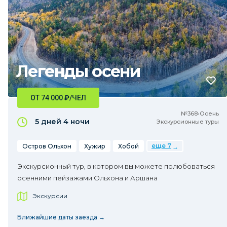
Легенды осени
ОТ 74 000
₽
/ЧЕЛ
№368•Осень
5 дней
4 ночи
Экскурсионные туры
еще 7
Остров Ольхон
Хужир
Хобой
Экскурсионный тур, в котором вы можете полюбоваться
осенними пейзажами Ольхона и Аршана
Экскурсии
Ближайшие даты заезда →