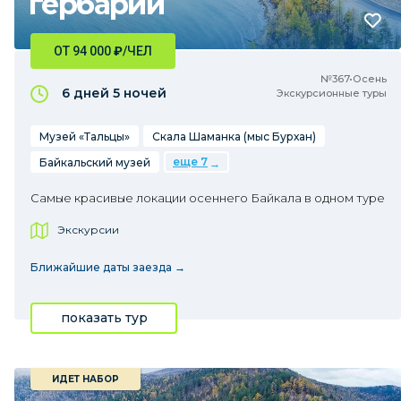
гербарий
ОТ 94 000
₽
/ЧЕЛ
№367•Осень
6 дней
5 ночей
Экскурсионные туры
Музей «Тальцы»
Скала Шаманка (мыс Бурхан)
еще 7
Байкальский музей
Самые красивые локации осеннего Байкала в одном туре
Экскурсии
Ближайшие даты заезда →
показать тур
ИДЕТ НАБОР