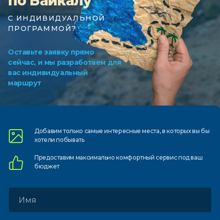
по Байкалу
С ИНДИВИДУАЛЬНОЙ
ПРОГРАММОЙ?
Оставьте заявку прямо
сейчас, и мы разработаем для
вас индивидуальный
маршрут
Добавим только самые
интересные места, в которых
вы бы
хотели побывать
Предоставим
максимально комфортный
сервис под ваш
бюджет