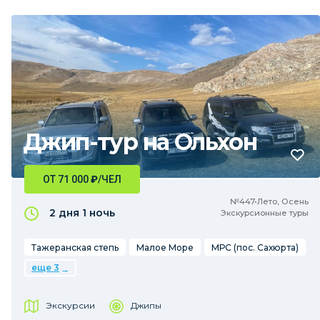
Джип-тур на Ольхон
ОТ 71 000
₽
/ЧЕЛ
№447•Лето, Осень
2 дня
1 ночь
Экскурсионные туры
Тажеранская степь
Малое Море
МРС (пос. Сахюрта)
еще 3
Экскурсии
Джипы