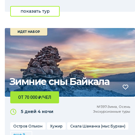
показать тур
ИДЕТ НАБОР
Зимние сны Байкала
ОТ 70 000
₽
/ЧЕЛ
№397•Зима, Осень
5 дней
4 ночи
Экскурсионные туры
Остров Ольхон
Хужир
Скала Шаманка (мыс Бурхан)
еще 9