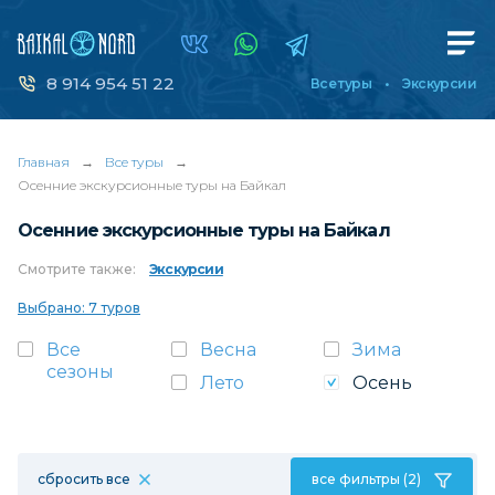
8 914 954 51 22
Все туры
Экскурсии
Главная
→
Все туры
→
Осенние экскурсионные туры на Байкал
Осенние экскурсионные туры на Байкал
Смотрите
также:
Экскурсии
Выбрано: 7 туров
Все
Весна
Зима
сезоны
Лето
Осень
сбросить все
все фильтры (2)