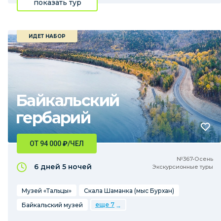
показать тур
ИДЕТ НАБОР
Байкальский
гербарий
ОТ 94 000
₽
/ЧЕЛ
№367•Осень
6 дней
5 ночей
Экскурсионные туры
Музей «Тальцы»
Скала Шаманка (мыс Бурхан)
еще 7
Байкальский музей