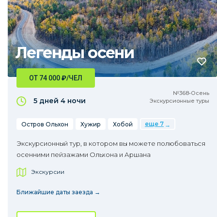
Легенды осени
ОТ 74 000
₽
/ЧЕЛ
№368•Осень
5 дней
4 ночи
Экскурсионные туры
еще 7
Остров Ольхон
Хужир
Хобой
Экскурсионный тур, в котором вы можете полюбоваться
осенними пейзажами Ольхона и Аршана
Экскурсии
Ближайшие даты заезда →