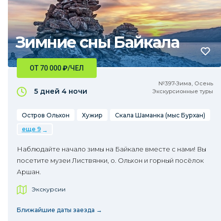
Зимние сны Байкала
ОТ 70 000
₽
/ЧЕЛ
№397•Зима, Осень
5 дней
4 ночи
Экскурсионные туры
Остров Ольхон
Хужир
Скала Шаманка (мыс Бурхан)
еще 9
Наблюдайте начало зимы на Байкале вместе с нами! Вы
посетите музеи Листвянки, о. Ольхон и горный посёлок
Аршан.
Экскурсии
Ближайшие даты заезда →