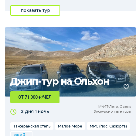
показать тур
Джип-тур на Ольхон
ОТ 71 000
₽
/ЧЕЛ
№447•Лето, Осень
2 дня
1 ночь
Экскурсионные туры
Тажеранская степь
Малое Море
МРС (пос. Сахюрта)
еще 3