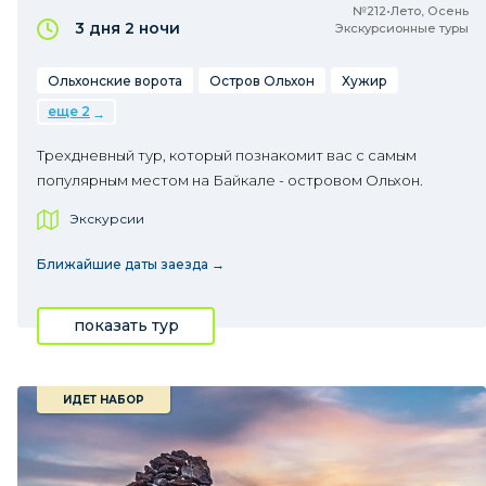
№212•Лето, Осень
3 дня
2 ночи
Экскурсионные туры
Ольхонские ворота
Остров Ольхон
Хужир
еще 2
Трехдневный тур, который познакомит вас с самым
популярным местом на Байкале - островом Ольхон.
Экскурсии
Ближайшие даты заезда →
показать тур
ИДЕТ НАБОР