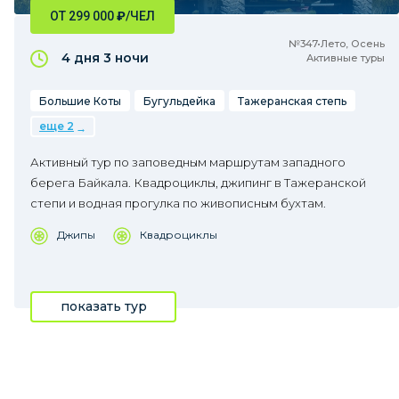
ОТ 299 000
₽
/ЧЕЛ
№347•Лето, Осень
4 дня
3 ночи
Активные туры
Большие Коты
Бугульдейка
Тажеранская степь
еще 2
Активный тур по заповедным маршрутам западного
берега Байкала. Квадроциклы, джипинг в Тажеранской
степи и водная прогулка по живописным бухтам.
Джипы
Квадроциклы
показать тур