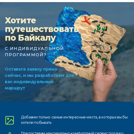
Хотите
путешествовать
по Байкалу
С ИНДИВИДУАЛЬНОЙ
ПРОГРАММОЙ?
Оставьте заявку прямо
сейчас, и мы разработаем для
вас индивидуальный
маршрут
Добавим только самые
интересные места, в которых
вы бы
хотели побывать
Предоставим
максимально комфортный
сервис под ваш