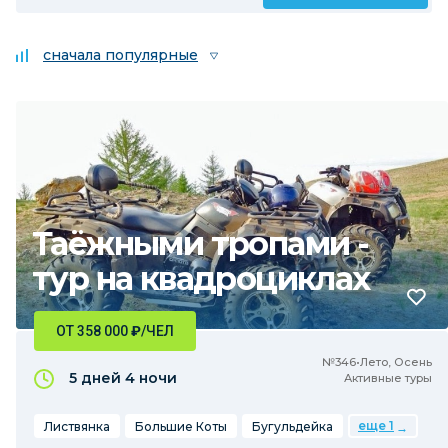
сначала популярные
Таёжными тропами -
тур на квадроциклах
ОТ 358 000
₽
/ЧЕЛ
№346•Лето, Осень
5 дней
4 ночи
Активные туры
еще 1
Листвянка
Большие Коты
Бугульдейка