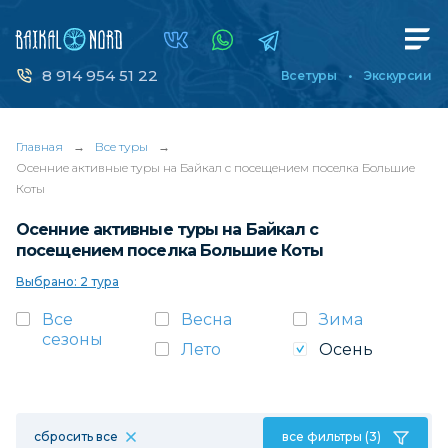
8 914 954 51 22
Все туры
Экскурсии
Главная
→
Все туры
→
Осенние активные туры на Байкал с посещением поселка Большие
Коты
Осенние активные туры на Байкал с
посещением поселка Большие Коты
Выбрано: 2 тура
Все
Весна
Зима
сезоны
Лето
Осень
сбросить все
все фильтры (3)