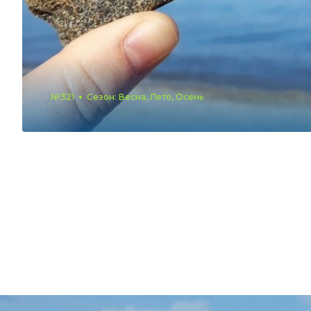
№321
Сезон: Весна, Лето, Осень