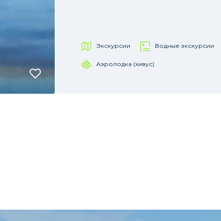
Экскурсии
Водные экскурсии
Аэролодка (хивус)