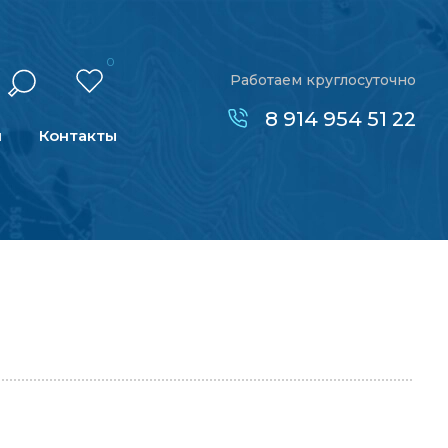
0
Работаем круглосуточно
8 914 954 51 22
н
Контакты