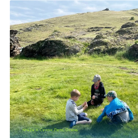
№424
Сезон: Лето, Осень