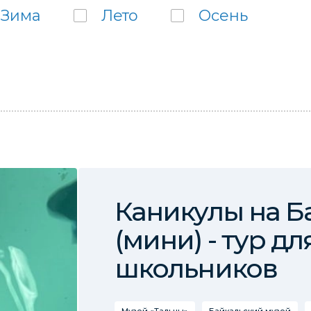
Зима
Лето
Осень
Каникулы на Б
(мини) - тур дл
школьников