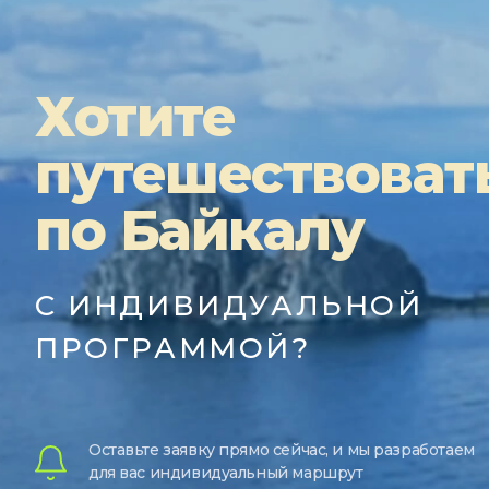
Хотите
путешествоват
по Байкалу
С ИНДИВИДУАЛЬНОЙ
ПРОГРАММОЙ?
Оставьте заявку прямо сейчас, и мы разработаем
для вас индивидуальный маршрут