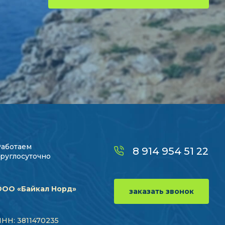
Работаем
8 914 954 51 22
руглосуточно
ООО «Байкал Норд»
заказать звонок
НН: 3811470235