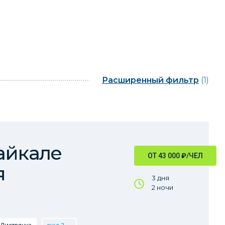
Расширенный фильтр
(1)
айкале
ОТ 43 000
₽
/ЧЕЛ
я
3 дня
2 ночи