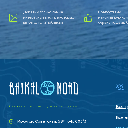
Добавим только самые
Предоставим
интересные места, в которых
максимально ко
вы бы хотели побывать
сервис под ваш
Все т
байкальствуйте с удовольствием
Все э
Иркутск, Советская, 58/1, оф. 603/3