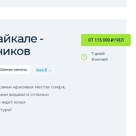
айкале -
ОТ 115 000
₽
/ЧЕЛ
ников
7 дней
6 ночей
Шаман-камень
еще 8
 самых красивых местах озера,
ыми видами и отлично
о ждет юных
туре!