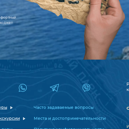
мфортный
 бюджет
к
уры
Часто задаваемые вопросы
кскурсии
Места и достопримечательности
И