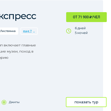
кспресс
ОТ 71 900
₽
/ЧЕЛ
6 дней
Листвянка
еще 7
5 ночей
пп включает главные
ие музеи, поход в
орию
показать тур
Джипы