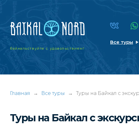
Все туры
байкальствуйте
с удовольствием!
Главная
→
Все туры
→
Туры на Байкал с экск
Туры на Байкал с экскур