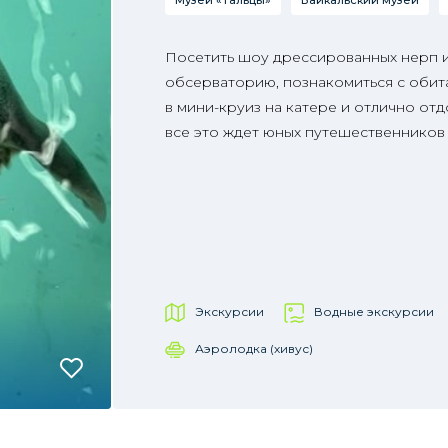
Музей «Тальцы»
Байкальский музей
Посетить шоу дрессированных нерп 
обсерваторию, познакомиться с обита
в мини-круиз на катере и отлично отд
все это ждет юных путешественников
Экскурсии
Водные экскурсии
Аэролодка (хивус)