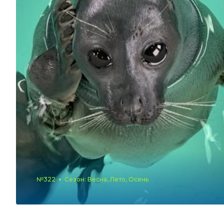
№322
Сезон: Весна, Лето, Осень