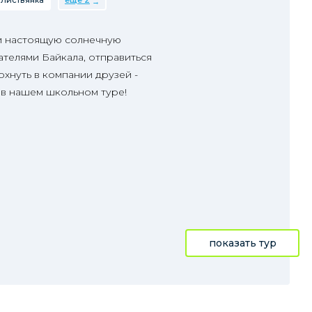
Листвянка
еще 2
и настоящую солнечную
телями Байкала, отправиться
охнуть в компании друзей -
 в нашем школьном туре!
показать тур