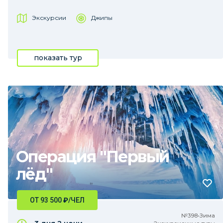
Экскурсии
Джипы
показать тур
Операция "Первый
лёд"
ОТ 93 500
₽
/ЧЕЛ
№398•Зима