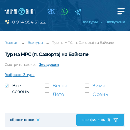
8 914 954 51 22
Все туры
Экскурсии
Главная
→
Все туры
→
Тур на МРС (п. Сахюрта) на Байкале
Тур на МРС (п. Сахюрта) на Байкале
Смотрите
также:
Экскурсии
Выбрано: 3 тура
Все
Весна
Зима
сезоны
Лето
Осень
сбросить все
все фильтры (1)