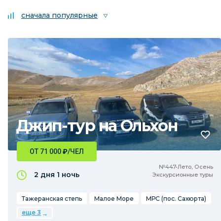
сначала популярные
Джип-тур на Ольхон
ОТ 71 000
₽
/ЧЕЛ
№447•Лето, Осень
2 дня
1 ночь
Экскурсионные туры
Тажеранская степь
Малое Море
МРС (пос. Сахюрта)
еще 3