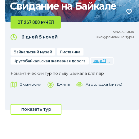
Свидание на Байкале
ОТ 267 000
₽
/ЧЕЛ
№452•Зима
6 дней
5 ночей
Экскурсионные туры
Байкальский музей
Листвянка
еще 11
Кругобайкальская железная дорога
Романтический тур по льду Байкала для пар
Экскурсии
Джипы
Аэролодка (хивус)
показать тур