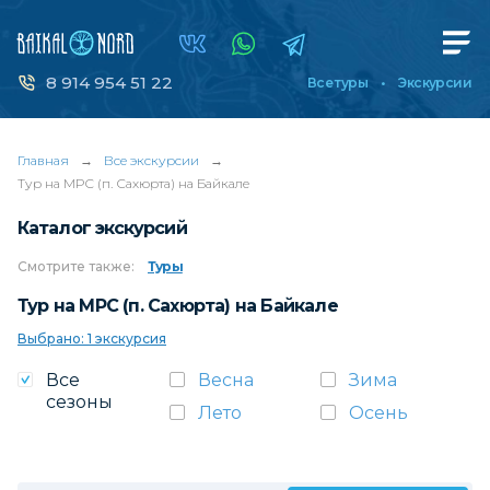
8 914 954 51 22
Все туры
Экскурсии
Главная
→
Все экскурсии
→
Тур на МРС (п. Сахюрта) на Байкале
Каталог экскурсий
Смотрите
также:
Туры
Тур на МРС (п. Сахюрта) на Байкале
Выбрано: 1 экскурсия
Все
Весна
Зима
сезоны
Лето
Осень