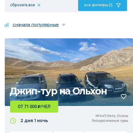
сбросить все
все фильтры (1)
сначала популярные
Джип-тур на Ольхон
ОТ 71 000
₽
/ЧЕЛ
№447•Лето, Осень
2 дня
1 ночь
Экскурсионные туры