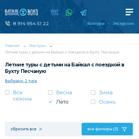
8 914 954 51 22
Все туры
Экскурсии
Главная
→
Все туры
→
Летние туры с детьми на Байкал с поездкой в Бухту Песчаную
Летние туры с детьми на Байкал с поездкой в
Бухту Песчаную
Выбрано: 2 тура
Все
Весна
Зима
сезоны
Лето
Осень
сбросить все
все фильтры (3)