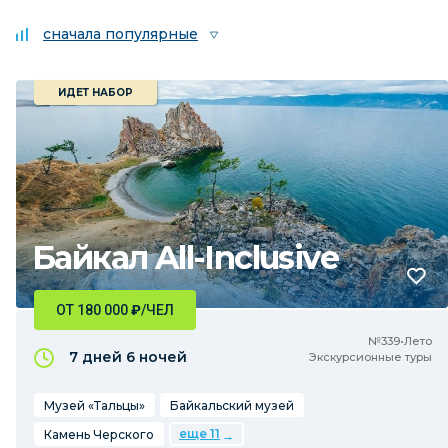
сначала популярные
ИДЕТ НАБОР
Байкал All-Inclusive
ОТ 180 000
₽
/ЧЕЛ
№339•Лето
7 дней
6 ночей
Экскурсионные туры
Музей «Тальцы»
Байкальский музей
еще 11
Камень Черского