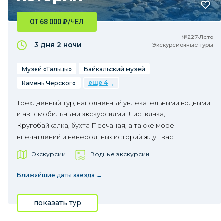
ОТ 68 000
₽
/ЧЕЛ
№227•Лето
3 дня
2 ночи
Экскурсионные туры
Музей «Тальцы»
Байкальский музей
еще 4
Камень Черского
Трехдневный тур, наполненный увлекательными водными
и автомобильными экскурсиями. Листвянка,
Кругобайкалка, бухта Песчаная, а также море
впечатлений и невероятных историй ждут вас!
Экскурсии
Водные экскурсии
Ближайшие даты заезда →
показать тур