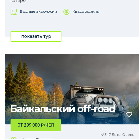
катере
Водные экскурсии
Квадроциклы
показать тур
Байкальский off-road
ОТ 299 000
₽
/ЧЕЛ
№347•Лето, Осень