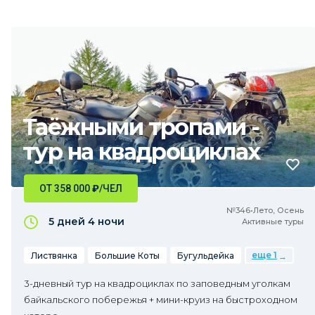
Таёжными тропами -
тур на квадроциклах
ОТ 358 000
₽
/ЧЕЛ
№346•Лето, Осень
5 дней
4 ночи
Активные туры
еще 1
Листвянка
Большие Коты
Бугульдейка
3-дневный тур на квадроциклах по заповедным уголкам
байкальского побережья + мини-круиз на быстроходном