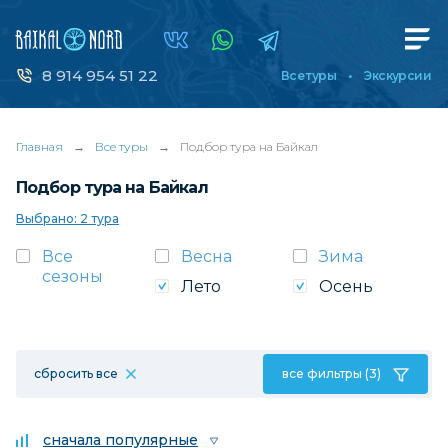
8 914 954 51 22
Все туры
Экскурсии
Главная
→
Все туры
→
Подбор тура на Байкал
Подбор тура на Байкал
Выбрано: 2 тура
Все
Весна
Зима
сезоны
Лето
Осень
сбросить все
все фильтры (3)
сначала популярные