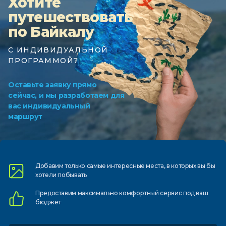
Хотите
путешествовать
по Байкалу
С ИНДИВИДУАЛЬНОЙ
ПРОГРАММОЙ?
Оставьте заявку прямо
сейчас, и мы разработаем для
вас индивидуальный
маршрут
Добавим только самые
интересные места, в которых
вы бы
хотели побывать
Предоставим
максимально комфортный
сервис под ваш
бюджет