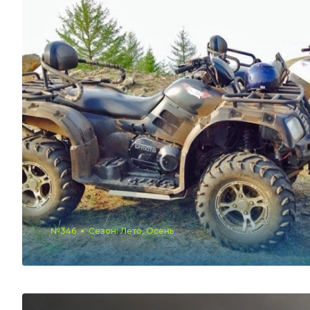
№346
Сезон: Лето, Осень