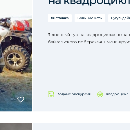
на квадроцикл
Листвянка
Большие Коты
Бугульдей
3-дневный тур на квадроциклах по за
байкальского побережья + мини-круи
Водные экскурсии
Квадроцикл