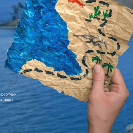
мфортный
 бюджет