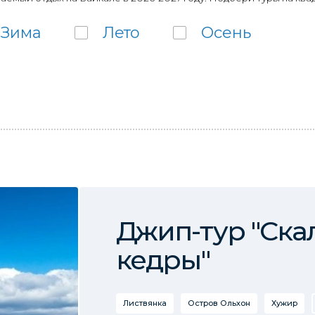
Зима
Лето
Осень
Джип-тур "Ска
кедры"
Листвянка
Остров Ольхон
Хужир