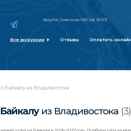
Иркутск, Советская, 58/1, оф. 603/3
Все экскурсии
Отзывы
Оплатить онлай
по Байкалу из Владивостока
 Байкалу
из Владивостока
(3)
емый отдых на Байкале в 2026-2027 году. Подбери туры на ква