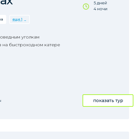
ах
5 дней
4 ночи
ка
еще 1
поведным уголкам
з на быстроходном катере
показать тур
ы