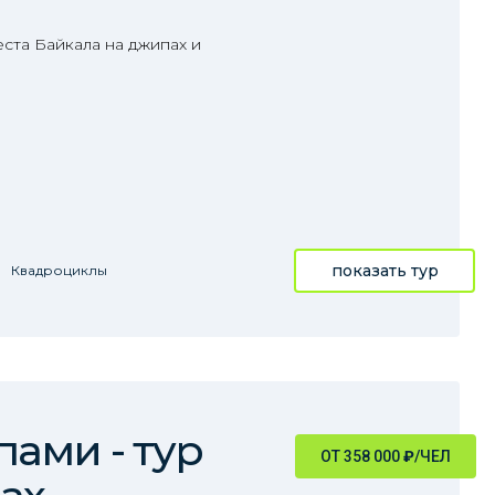
еста Байкала на джипах и
показать тур
Квадроциклы
ами - тур
ОТ 358 000
₽
/ЧЕЛ