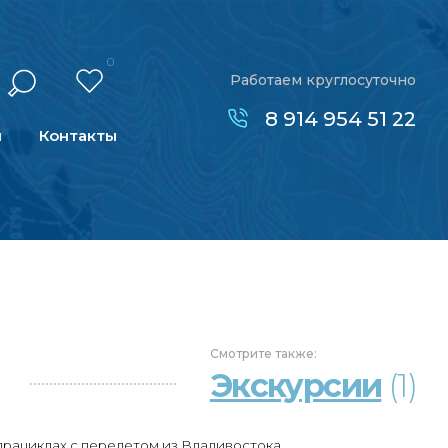
0
Работаем круглосуточно
8 914 954 51 22
н
Контакты
Смотрите
также:
Экскурсии
(1)
драциклах с перелетом из Владивостока.