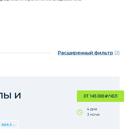
Расширенный фильтр
(2)
лы и
ОТ 145 000
₽
/ЧЕЛ
4 дня
3 ночи
еще 4