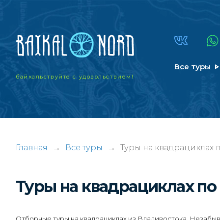
Все туры
байкальствуйте
с удовольствием!
Главная
→
Все туры
→
Туры на квадрациклах 
Туры на квадрациклах по
Отборные туры на квадрациклах из Владивостока. Незабыва