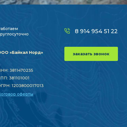
Работаем
8 914 954 51 22
руглосуточно
ООО «Байкал Норд»
заказать звонок
НН: 3811470235
ПП: 381101001
ГРН: 1203800017013
Договор оферты