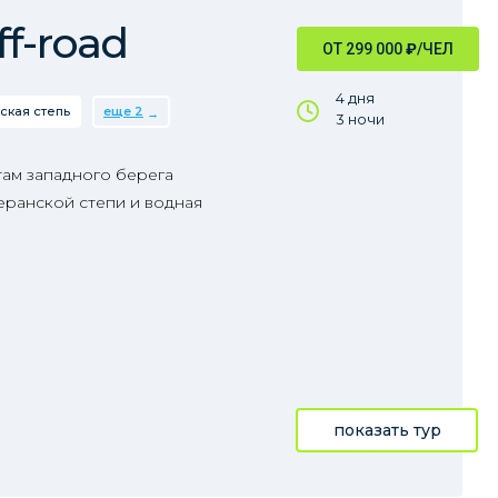
f-road
ОТ 299 000
₽
/ЧЕЛ
4 дня
ская степь
еще 2
3 ночи
ам западного берега
еранской степи и водная
показать тур