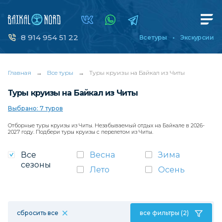
8 914 954 51 22
Все туры
Экскурсии
Главная
→
Все туры
→
Туры круизы на Байкал из Читы
Туры круизы на Байкал из Читы
Выбрано: 7 туров
Отборные туры круизы из Читы. Незабываемый отдых на Байкале в 2026-
2027 году. Подбери туры круизы с перелетом из Читы.
Все
Весна
Зима
сезоны
Лето
Осень
сбросить все
все фильтры (2)