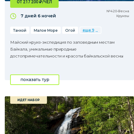
ОТ 217 200
₽
/ЧЕЛ
№420•Весна
7 дней
6 ночей
Круизы
еще 9
Танхой
Малое Море
Огой
Майский круиз-экспедиция по заповедным местам
Байкала, уникальные природные
достопримечательности и красоты байкальской весны
показать тур
ИДЕТ НАБОР