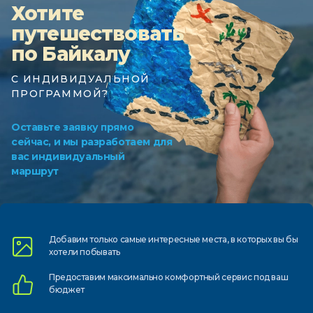
Хотите
путешествовать
по Байкалу
С ИНДИВИДУАЛЬНОЙ
ПРОГРАММОЙ?
Оставьте заявку прямо
сейчас, и мы разработаем для
вас индивидуальный
маршрут
Добавим только самые
интересные места, в которых
вы бы
хотели побывать
Предоставим
максимально комфортный
сервис под ваш
бюджет