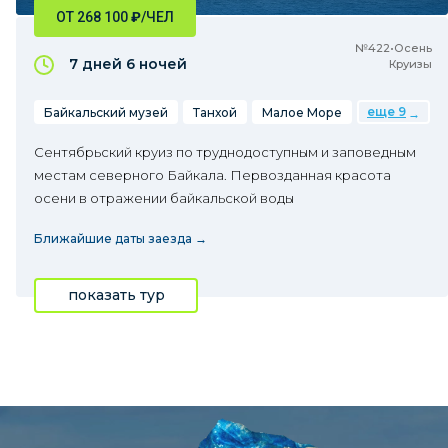
ОТ 268 100
₽
/ЧЕЛ
№422•Осень
7 дней
6 ночей
Круизы
еще 9
Байкальский музей
Танхой
Малое Море
Сентябрьский круиз по труднодоступным и заповедным
местам северного Байкала. Первозданная красота
осени в отражении байкальской воды
Ближайшие даты заезда →
показать тур