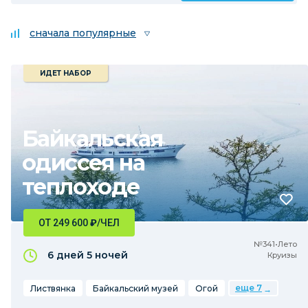
сначала популярные
ИДЕТ НАБОР
Байкальская
одиссея на
теплоходе
ОТ 249 600
₽
/ЧЕЛ
№341•Лето
6 дней
5 ночей
Круизы
еще 7
Листвянка
Байкальский музей
Огой