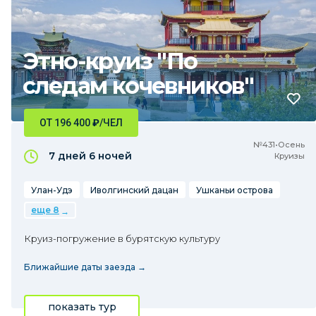
Этно-круиз "По
следам кочевников"
ОТ 196 400
₽
/ЧЕЛ
№431•Осень
7 дней
6 ночей
Круизы
Улан-Удэ
Иволгинский дацан
Ушканьи острова
еще 8
Круиз-погружение в бурятскую культуру
Ближайшие даты заезда →
показать тур