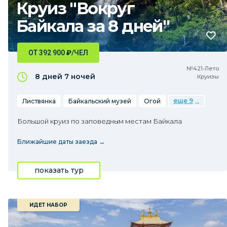
Круиз "Вокруг
Байкала за 8 дней"
ОТ 392 900
₽
/ЧЕЛ
№421•Лето
8 дней
7 ночей
Круизы
еще 9
Листвянка
Байкальский музей
Огой
Большой круиз по заповедным местам Байкала
Ближайшие даты заезда →
показать тур
ИДЕТ НАБОР