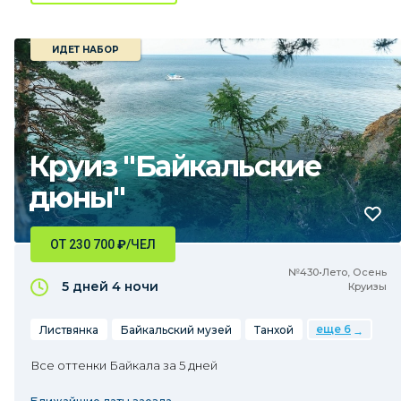
ИДЕТ НАБОР
Круиз "Байкальские
дюны"
ОТ 230 700
₽
/ЧЕЛ
№430•Лето, Осень
5 дней
4 ночи
Круизы
еще 6
Листвянка
Байкальский музей
Танхой
Все оттенки Байкала за 5 дней