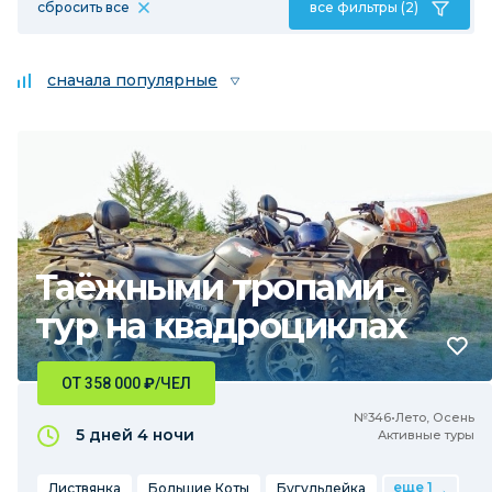
сбросить все
все фильтры (2)
сначала популярные
Таёжными тропами -
тур на квадроциклах
ОТ 358 000
₽
/ЧЕЛ
№346•Лето, Осень
5 дней
4 ночи
Активные туры
еще 1
Листвянка
Большие Коты
Бугульдейка