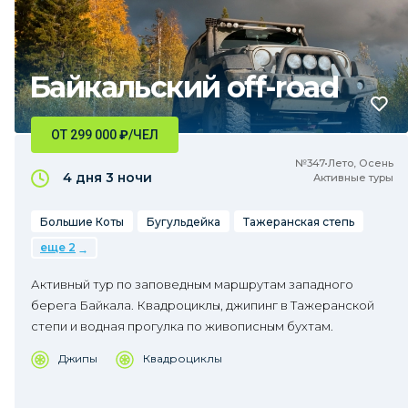
Байкальский off-road
ОТ 299 000
₽
/ЧЕЛ
№347•Лето, Осень
4 дня
3 ночи
Активные туры
Большие Коты
Бугульдейка
Тажеранская степь
еще 2
Активный тур по заповедным маршрутам западного
берега Байкала. Квадроциклы, джипинг в Тажеранской
степи и водная прогулка по живописным бухтам.
Джипы
Квадроциклы