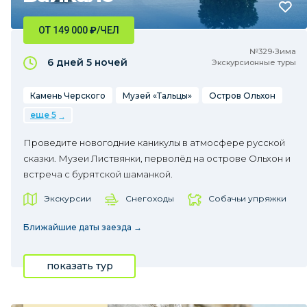
ОТ 149 000
₽
/ЧЕЛ
№329•Зима
6 дней
5 ночей
Экскурсионные туры
Камень Черского
Музей «Тальцы»
Остров Ольхон
еще 5
Проведите новогодние каникулы в атмосфере русской
сказки. Музеи Листвянки, перволёд на острове Ольхон и
встреча с бурятской шаманкой.
Экскурсии
Снегоходы
Собачьи упряжки
Ближайшие даты заезда →
показать тур