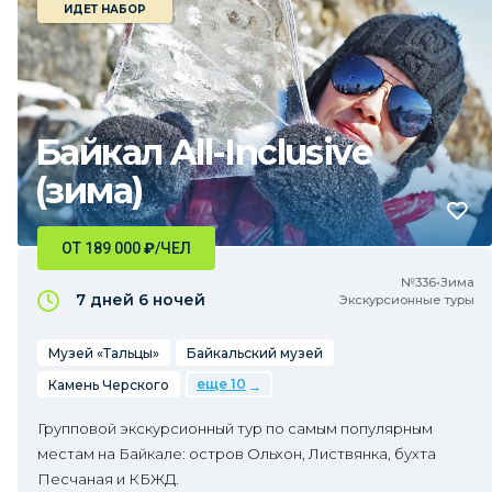
ИДЕТ НАБОР
Байкал All-Inclusive
(зима)
ОТ 189 000
₽
/ЧЕЛ
№336•Зима
7 дней
6 ночей
Экскурсионные туры
Музей «Тальцы»
Байкальский музей
еще 10
Камень Черского
Групповой экскурсионный тур по самым популярным
местам на Байкале: остров Ольхон, Листвянка, бухта
Песчаная и КБЖД.