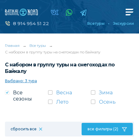
8 914 954 51 22
Все туры
Экскурсии
Главная
→
Все туры
→
С набором в группу туры на снегоходах по Байкалу
С набором в группу туры на снегоходах по
Байкалу
Выбрано: 3 тура
Все
Весна
Зима
сезоны
Лето
Осень
сбросить все
все фильтры (2)