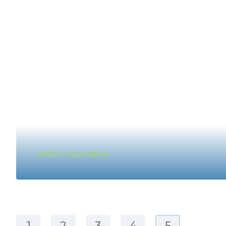
№420
Сезон: Весна
1
2
3
4
5