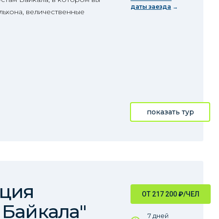
даты заезда
льхона, величественные
показать тур
иция
ОТ 217 200
₽
/ЧЕЛ
 Байкала"
7 дней