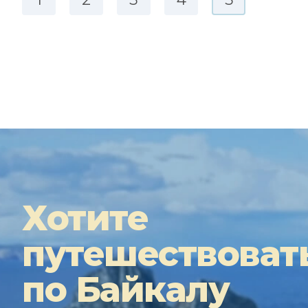
Хотите
путешествоват
по Байкалу