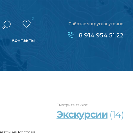
0
Работаем круглосуточно
8 914 954 51 22
н
Контакты
Смотрите
также:
Экскурсии
(14)
летом из Ростова.