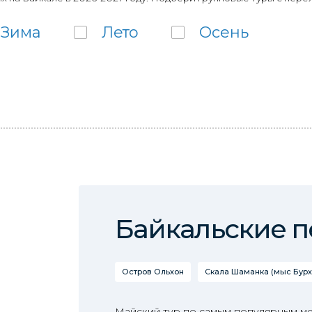
Зима
Лето
Осень
Байкальские 
Остров Ольхон
Скала Шаманка (мыс Бурх
Майский тур по самым популярным ме