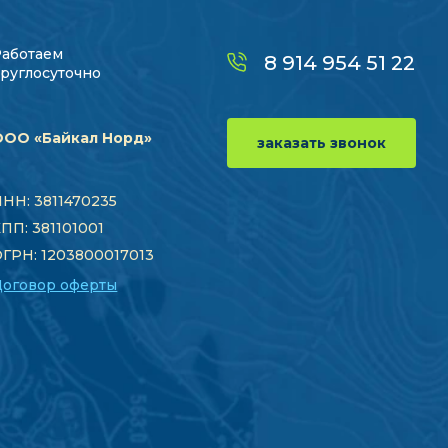
Работаем
8 914 954 51 22
руглосуточно
ООО «Байкал Норд»
заказать звонок
НН: 3811470235
ПП: 381101001
ГРН: 1203800017013
Договор оферты