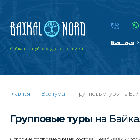
Все туры
байкальствуйте
с удовольствием!
Главная
→
Все туры
→
Групповые туры на Бай
Групповые туры
на Байка
Отборные групповые туры из Ростова. Незабываемый отдых