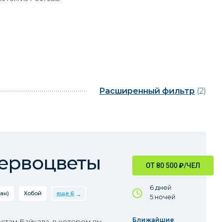
Расширенный фильтр
(2)
первоцветы
ОТ 80 500
₽
/ЧЕЛ
6 дней
ан)
Хобой
еще 6
5 ночей
Ближайшие
стам Байкала, в котором вы