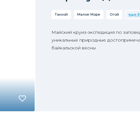
Танхой
Малое Море
Огой
еще 9
Майский круиз-экспедиция по запове
уникальные природные достопримеча
байкальской весны