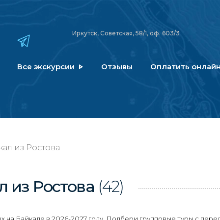
Иркутск, Советская, 58/1, оф. 603/3
Все экскурсии
Отзывы
Оплатить онлай
кал из Ростова
л
из Ростова
(42)
 на Байкале в 2026-2027 году. Подбери групповые туры с пере