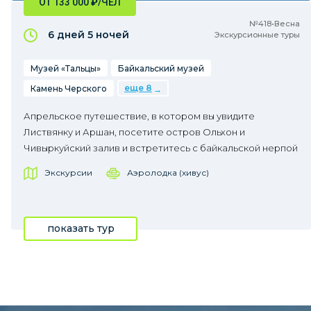
ОТ 133 000
₽
/ЧЕЛ
№418•Весна
6 дней
5 ночей
Экскурсионные туры
Музей «Тальцы»
Байкальский музей
еще 8
Камень Черского
Апрельское путешествие, в котором вы увидите
Листвянку и Аршан, посетите остров Ольхон и
Чивыркуйский залив и встретитесь с байкальской нерпой
Экскурсии
Аэролодка (хивус)
показать тур