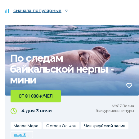
сначала популярные
По следам
байкальской нерпы -
мини
ОТ 81 000
₽
/ЧЕЛ
№417•Весна
4 дня
3 ночи
Экскурсионные туры
Малое Море
Остров Ольхон
Чивыркуйский залив
еще 3