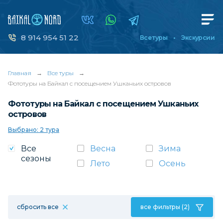
8 914 954 51 22
Все туры
Экскурсии
Главная
→
Все туры
→
Фототуры на Байкал с посещением Ушканьих островов
Фототуры на Байкал с посещением Ушканьих
островов
Выбрано: 2 тура
Все
Весна
Зима
сезоны
Лето
Осень
сбросить все
все фильтры (2)