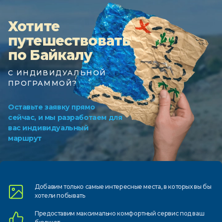
Хотите
путешествовать
по Байкалу
С ИНДИВИДУАЛЬНОЙ
ПРОГРАММОЙ?
Оставьте заявку прямо
сейчас, и мы разработаем для
вас индивидуальный
маршрут
Добавим только самые
интересные места, в которых
вы бы
хотели побывать
Предоставим
максимально комфортный
сервис под ваш