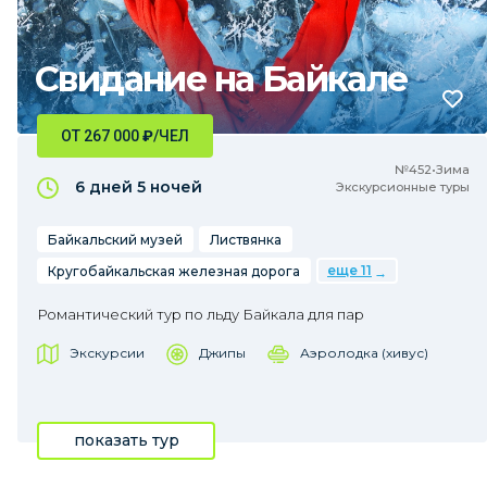
Свидание на Байкале
ОТ 267 000
₽
/ЧЕЛ
№452•Зима
6 дней
5 ночей
Экскурсионные туры
Байкальский музей
Листвянка
еще 11
Кругобайкальская железная дорога
Романтический тур по льду Байкала для пар
Экскурсии
Джипы
Аэролодка (хивус)
показать тур