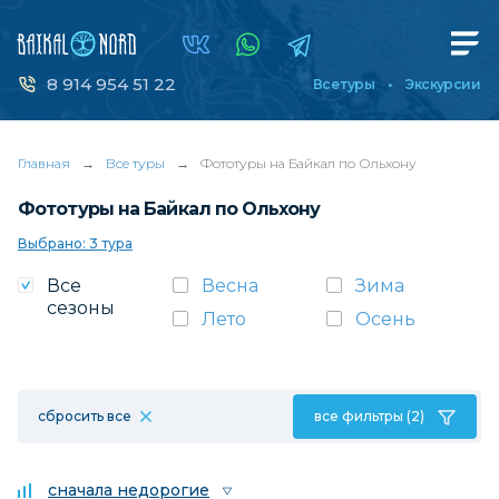
8 914 954 51 22
Все туры
Экскурсии
Главная
→
Все туры
→
Фототуры на Байкал по Ольхону
Фототуры на Байкал по Ольхону
Выбрано: 3 тура
Все
Весна
Зима
сезоны
Лето
Осень
сбросить все
все фильтры (2)
сначала недорогие