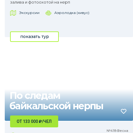
залива и фотоохотой на нерп
Экскурсии
Аэролодка (хивус)
показать тур
По следам
байкальской нерпы
ОТ 133 000
₽
/ЧЕЛ
№418•Весна