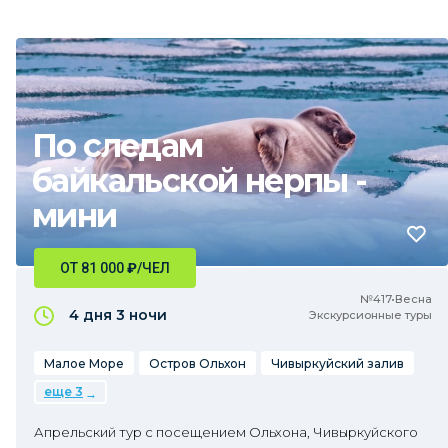
По следам
байкальской нерпы -
мини
ОТ 81 000
₽
/ЧЕЛ
№417•Весна
4 дня
3 ночи
Экскурсионные туры
Малое Море
Остров Ольхон
Чивыркуйский залив
еще 3
Апрельский тур с посещением Ольхона, Чивыркуйского