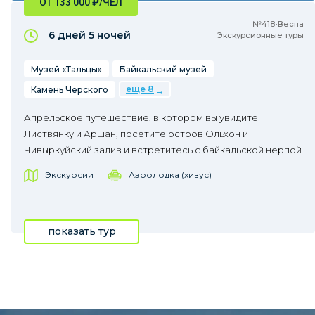
ОТ 133 000
₽
/ЧЕЛ
№418•Весна
6 дней
5 ночей
Экскурсионные туры
Музей «Тальцы»
Байкальский музей
еще 8
Камень Черского
Апрельское путешествие, в котором вы увидите
Листвянку и Аршан, посетите остров Ольхон и
Чивыркуйский залив и встретитесь с байкальской нерпой
Экскурсии
Аэролодка (хивус)
показать тур