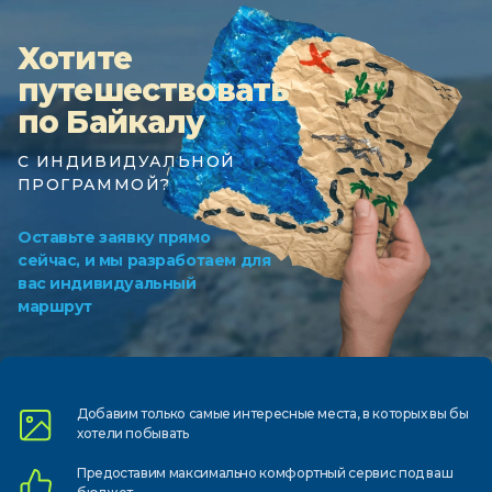
Хотите
путешествовать
по Байкалу
С ИНДИВИДУАЛЬНОЙ
ПРОГРАММОЙ?
Оставьте заявку прямо
сейчас, и мы разработаем для
вас индивидуальный
маршрут
Добавим только самые
интересные места, в которых
вы бы
хотели побывать
Предоставим
максимально комфортный
сервис под ваш