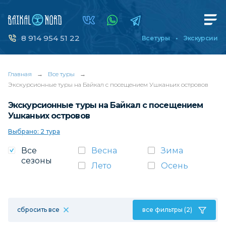
8 914 954 51 22
Все туры
Экскурсии
Главная
→
Все туры
→
Экскурсионные туры на Байкал с посещением Ушканьих островов
Экскурсионные туры на Байкал с посещением
Ушканьих островов
Выбрано: 2 тура
Все
Весна
Зима
сезоны
Лето
Осень
сбросить все
все фильтры (2)