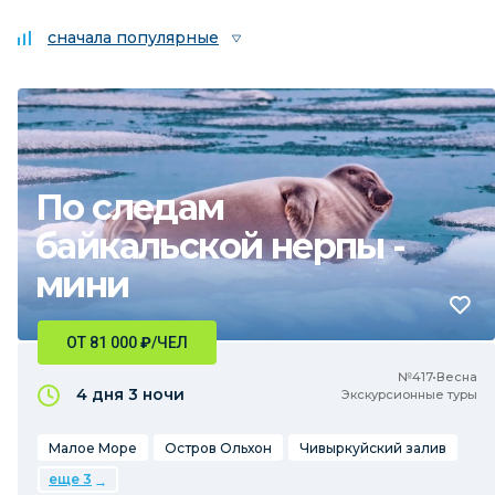
сначала популярные
По следам
байкальской нерпы -
мини
ОТ 81 000
₽
/ЧЕЛ
№417•Весна
4 дня
3 ночи
Экскурсионные туры
Малое Море
Остров Ольхон
Чивыркуйский залив
еще 3