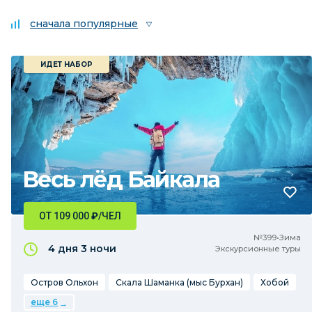
сначала популярные
ИДЕТ НАБОР
Весь лёд Байкала
ОТ 109 000
₽
/ЧЕЛ
№399•Зима
4 дня
3 ночи
Экскурсионные туры
Остров Ольхон
Скала Шаманка (мыс Бурхан)
Хобой
еще 6