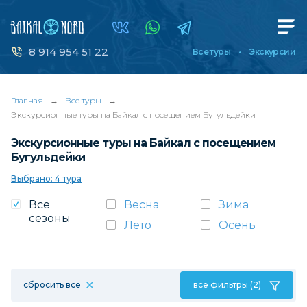
8 914 954 51 22
Все туры
Экскурсии
Главная
→
Все туры
→
Экскурсионные туры на Байкал с посещением Бугульдейки
Экскурсионные туры на Байкал с посещением
Бугульдейки
Выбрано: 4 тура
Все
Весна
Зима
сезоны
Лето
Осень
сбросить все
все фильтры (2)