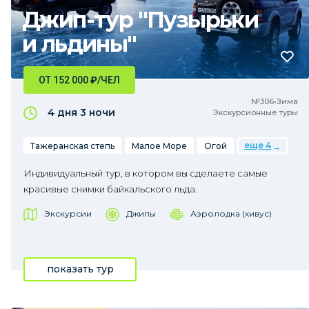
Джип-тур "Пузырьки
и льдины"
ОТ 152 000
₽
/ЧЕЛ
№306•Зима
4 дня
3 ночи
Экскурсионные туры
еще 4
Тажеранская степь
Малое Море
Огой
Индивидуальный тур, в котором вы сделаете самые
красивые снимки байкальского льда.
Экскурсии
Джипы
Аэролодка (хивус)
показать тур