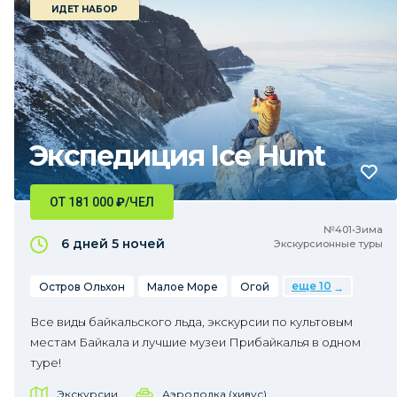
ИДЕТ НАБОР
Экспедиция Ice Hunt
ОТ 181 000
₽
/ЧЕЛ
№401•Зима
6 дней
5 ночей
Экскурсионные туры
еще 10
Остров Ольхон
Малое Море
Огой
Все виды байкальского льда, экскурсии по культовым
местам Байкала и лучшие музеи Прибайкалья в одном
туре!
Экскурсии
Аэролодка (хивус)