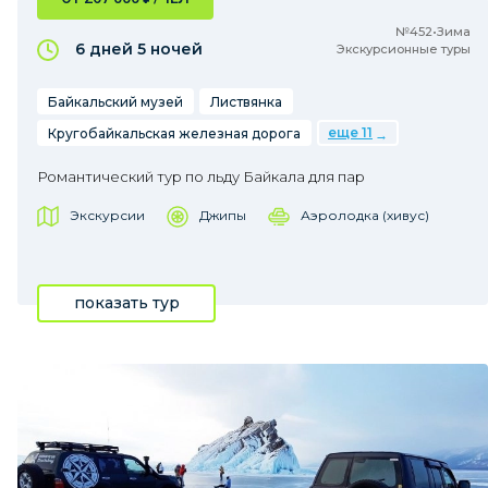
№452•Зима
6 дней
5 ночей
Экскурсионные туры
Байкальский музей
Листвянка
еще 11
Кругобайкальская железная дорога
Романтический тур по льду Байкала для пар
Экскурсии
Джипы
Аэролодка (хивус)
показать тур