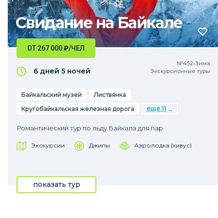
Свидание на Байкале
ОТ 267 000
₽
/ЧЕЛ
№452•Зима
6 дней
5 ночей
Экскурсионные туры
Байкальский музей
Листвянка
еще 11
Кругобайкальская железная дорога
Романтический тур по льду Байкала для пар
Экскурсии
Джипы
Аэролодка (хивус)
показать тур