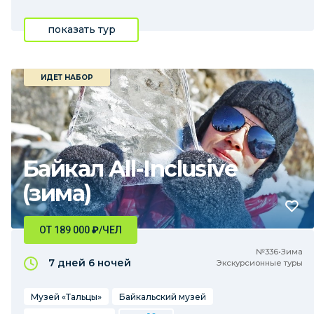
показать тур
ИДЕТ НАБОР
Байкал All-Inclusive
(зима)
ОТ 189 000
₽
/ЧЕЛ
№336•Зима
7 дней
6 ночей
Экскурсионные туры
Музей «Тальцы»
Байкальский музей