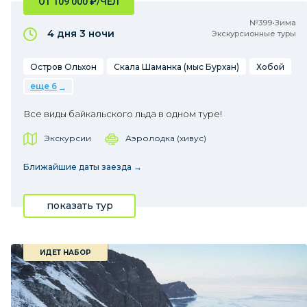
ОТ 109 000
₽
/ЧЕЛ
№399•Зима
4 дня
3 ночи
Экскурсионные туры
Остров Ольхон
Скала Шаманка (мыс Бурхан)
Хобой
еще 6
Все виды байкальского льда в одном туре!
Экскурсии
Аэролодка (хивус)
Ближайшие даты заезда →
показать тур
ИДЕТ НАБОР