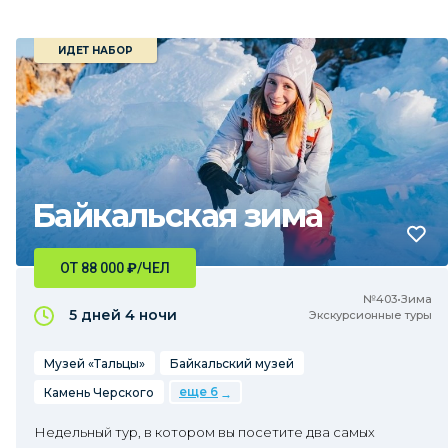
ИДЕТ НАБОР
Байкальская зима
ОТ 88 000
₽
/ЧЕЛ
№403•Зима
5 дней
4 ночи
Экскурсионные туры
Музей «Тальцы»
Байкальский музей
еще 6
Камень Черского
Недельный тур, в котором вы посетите два самых