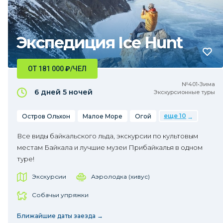
Экспедиция Ice Hunt
ОТ 181 000
₽
/ЧЕЛ
№401•Зима
6 дней
5 ночей
Экскурсионные туры
еще 10
Остров Ольхон
Малое Море
Огой
Все виды байкальского льда, экскурсии по культовым
местам Байкала и лучшие музеи Прибайкалья в одном
туре!
Экскурсии
Аэролодка (хивус)
Собачьи упряжки
Ближайшие даты заезда →