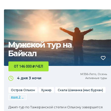
Мужской тур на
Байкал
ОТ 146 000
₽
/ЧЕЛ
№356•Лето, Осень
4 дня
3 ночи
Активные туры
Остров Ольхон
Хужир
Скала Шаманка (мыс Бурхан)
еще 2
Джип-тур по Тажеранской степи и Ольхону завершится