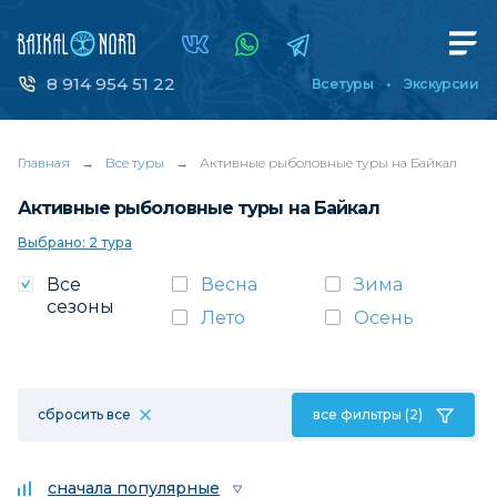
8 914 954 51 22
Все туры
Экскурсии
Главная
→
Все туры
→
Активные рыболовные туры на Байкал
Активные рыболовные туры на Байкал
Выбрано: 2 тура
Все
Весна
Зима
сезоны
Лето
Осень
сбросить все
все фильтры (2)
сначала популярные