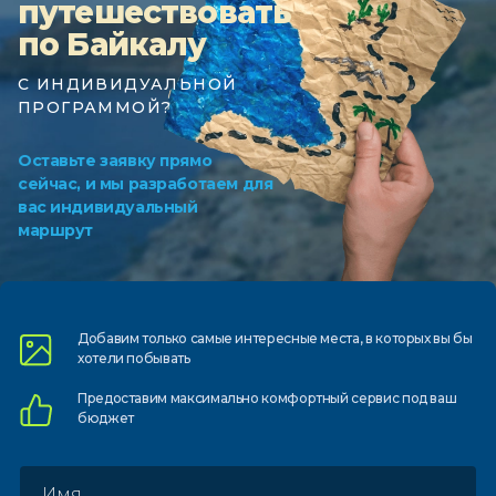
путешествовать
по Байкалу
С ИНДИВИДУАЛЬНОЙ
ПРОГРАММОЙ?
Оставьте заявку прямо
сейчас, и мы разработаем для
вас индивидуальный
маршрут
Добавим только самые
интересные места, в которых
вы бы
хотели побывать
Предоставим
максимально комфортный
сервис под ваш
бюджет