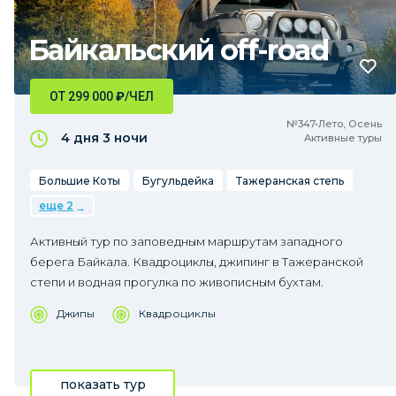
Байкальский off-road
ОТ 299 000
₽
/ЧЕЛ
№347•Лето, Осень
4 дня
3 ночи
Активные туры
Большие Коты
Бугульдейка
Тажеранская степь
еще 2
Активный тур по заповедным маршрутам западного
берега Байкала. Квадроциклы, джипинг в Тажеранской
степи и водная прогулка по живописным бухтам.
Джипы
Квадроциклы
показать тур