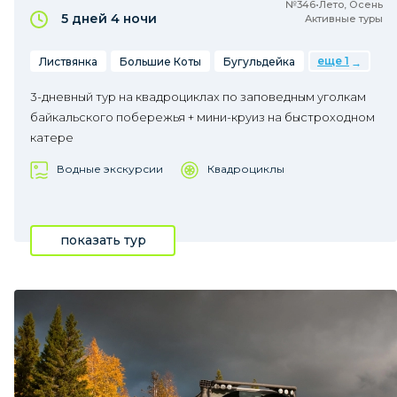
№346•Лето, Осень
5 дней
4 ночи
Активные туры
еще 1
Листвянка
Большие Коты
Бугульдейка
3-дневный тур на квадроциклах по заповедным уголкам
байкальского побережья + мини-круиз на быстроходном
катере
Водные экскурсии
Квадроциклы
показать тур