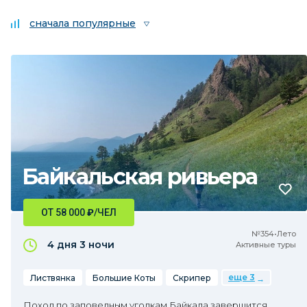
сначала популярные
Байкальская ривьера
ОТ 58 000
₽
/ЧЕЛ
№354•Лето
4 дня
3 ночи
Активные туры
еще 3
Листвянка
Большие Коты
Скрипер
Поход по заповедным уголкам Байкала завершится