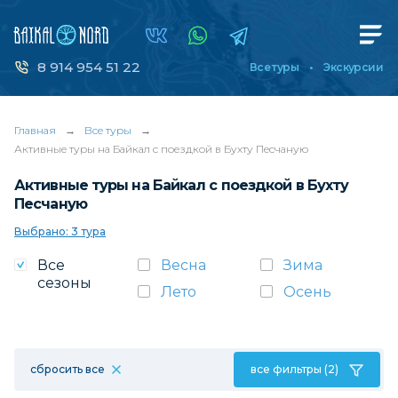
8 914 954 51 22
Все туры
Экскурсии
Главная
→
Все туры
→
Активные туры на Байкал с поездкой в Бухту Песчаную
Активные туры на Байкал с поездкой в Бухту
Песчаную
Выбрано: 3 тура
Все
Весна
Зима
сезоны
Лето
Осень
сбросить все
все фильтры (2)