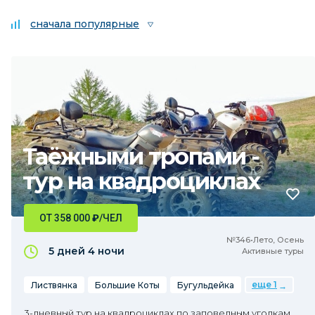
сначала популярные
Таёжными тропами -
тур на квадроциклах
ОТ 358 000
₽
/ЧЕЛ
№346•Лето, Осень
5 дней
4 ночи
Активные туры
еще 1
Листвянка
Большие Коты
Бугульдейка
3-дневный тур на квадроциклах по заповедным уголкам