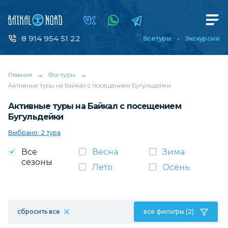
8 914 954 51 22
Все туры
Экскурсии
Главная
→
Все туры
→
Активные туры на Байкал с посещением Бугульдейки
Активные туры на Байкал с посещением
Бугульдейки
Выбрано: 2 тура
Все
Весна
Зима
сезоны
Лето
Осень
сбросить все
все фильтры (2)