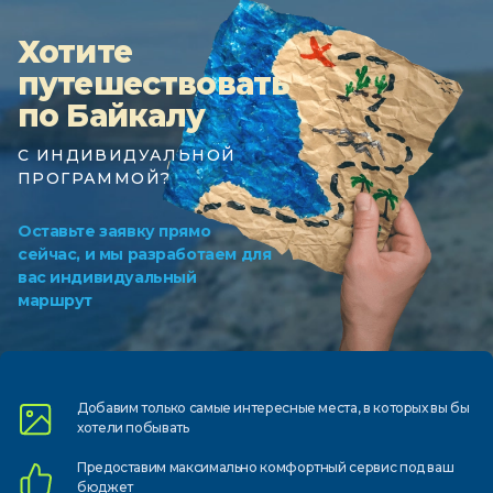
Хотите
путешествовать
по Байкалу
С ИНДИВИДУАЛЬНОЙ
ПРОГРАММОЙ?
Оставьте заявку прямо
сейчас, и мы разработаем для
вас индивидуальный
маршрут
Добавим только самые
интересные места, в которых
вы бы
хотели побывать
Предоставим
максимально комфортный
сервис под ваш
бюджет