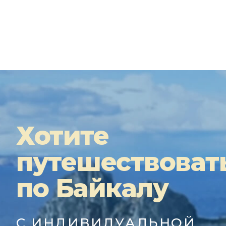
Хотите
путешествоват
по Байкалу
С ИНДИВИДУАЛЬНОЙ