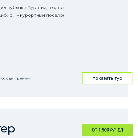
республике Бурятия, в одно
 Сибири – курортный посёлок
показать тур
Походы, трекинг
тер
ОТ 1 500
₽
/ЧЕЛ