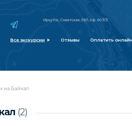
Иркутск, Советская, 58/1, оф. 603/3
Все экскурсии
Отзывы
Оплатить онлай
и на Байкал
йкал
(2)