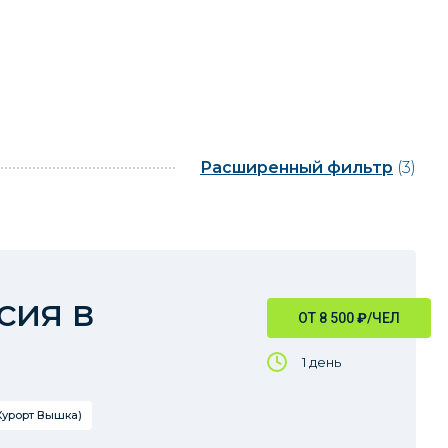
Расширенный фильтр
(3)
сия в
ОТ 8 500
₽
/ЧЕЛ
1 день
Курорт Вышка)