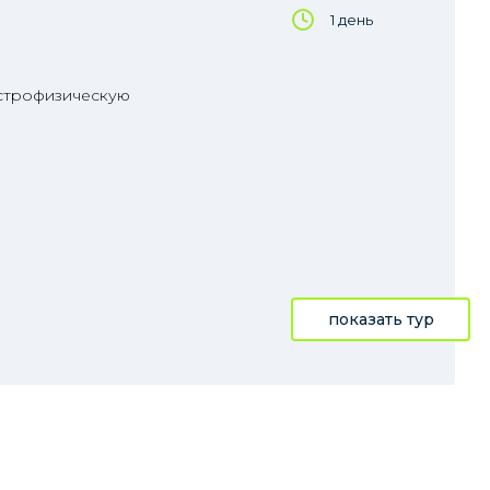
1 день
астрофизическую
показать тур