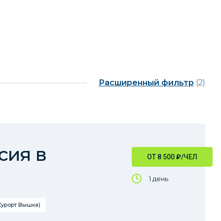
Расширенный фильтр
(2)
сия в
ОТ 8 500
₽
/ЧЕЛ
1 день
Курорт Вышка)