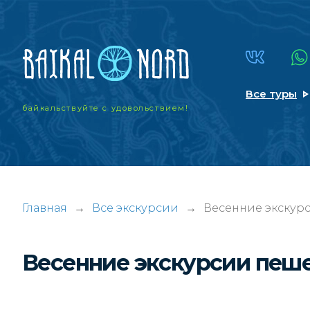
Все туры
байкальствуйте
с удовольствием!
Главная
→
Все экскурсии
→
Весенние экскур
Весенние экскурсии пеш