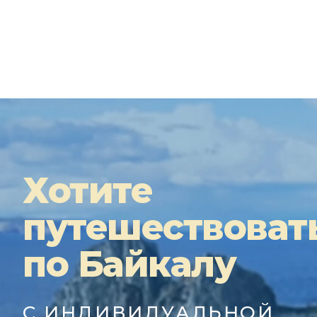
Хотите
путешествоват
по Байкалу
С ИНДИВИДУАЛЬНОЙ