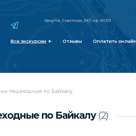
Иркутск, Советская, 58/1, оф. 603/3
Все экскурсии
Отзывы
Оплатить онлай
сии пешеходные по Байкалу
еходные по Байкалу
(2)