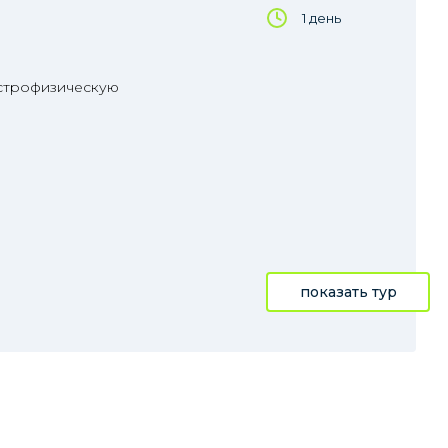
1 день
астрофизическую
показать тур