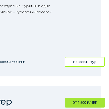
республике Бурятия, в одно
 Сибири – курортный посёлок
показать тур
Походы, трекинг
тер
ОТ 1 500
₽
/ЧЕЛ