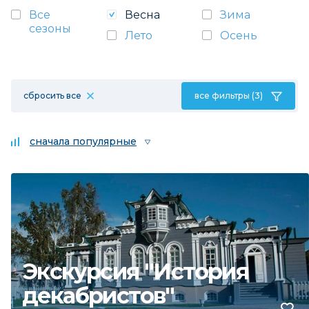
Все
Весна
Зима
сезоны
Лето
Осень
сбросить все
все фильтры (3)
сначала популярные
Экскурсия "История
декабристов"