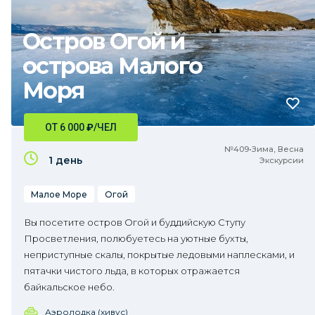
Остров Огой и
острова Малого
Моря
ОТ 6 000
₽
/ЧЕЛ
№409•Зима, Весна
1 день
Экскурсии
Малое Море
Огой
Вы посетите остров Огой и буддийскую Ступу
Просветления, полюбуетесь на уютные бухты,
неприступные скалы, покрытые ледовыми наплесками, и
пятачки чистого льда, в которых отражается
байкальское небо.
Аэролодка (хивус)