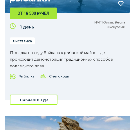
ОТ 18 500
₽
/ЧЕЛ
№411•Зима, Весна
1 день
Экскурсии
Листвянка
Поездка по льду Байкала к рыбацкой майне, где
происходит демонстрация традиционных способов
подледного лова.
Рыбалка
Снегоходы
показать тур