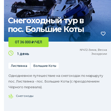
Снегоходный тур в
пос. Большие Коты
ОТ 36 000
₽
/ЧЕЛ
№412•Зима, Весна
1 день
Экскурсии
Листвянка
Большие Коты
Однодневное путешествие на снегоходах по маршруту
пос. Листвянка - пос. Большие Коты (с преодолением
Чёрного перевала).
Снегоходы