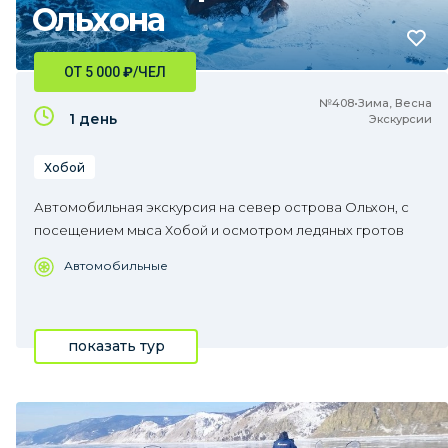
Ольхона
ОТ 5 000
₽
/ЧЕЛ
№408•Зима, Весна
1 день
Экскурсии
Хобой
Автомобильная экскурсия на север острова Ольхон, с
посещением мыса Хобой и осмотром ледяных гротов
Автомобильные
показать тур