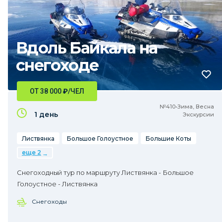
Вдоль Байкала на
снегоходе
ОТ 38 000
₽
/ЧЕЛ
№410•Зима, Весна
1 день
Экскурсии
Листвянка
Большое Голоустное
Большие Коты
еще 2
Снегоходный тур по маршруту Листвянка - Большое
Голоустное - Листвянка
Снегоходы