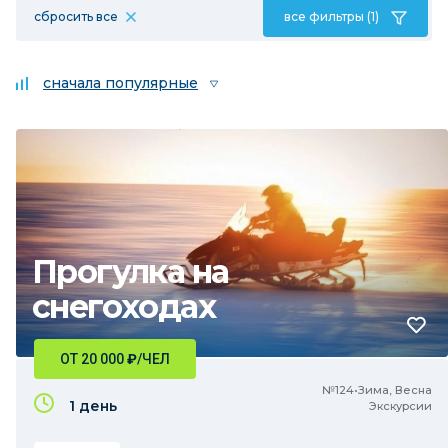
сбросить все
все фильтры (1)
сначала популярные
Прогулка на
снегоходах
ОТ 20 000
₽
/ЧЕЛ
№124•Зима, Весна
1 день
Экскурсии