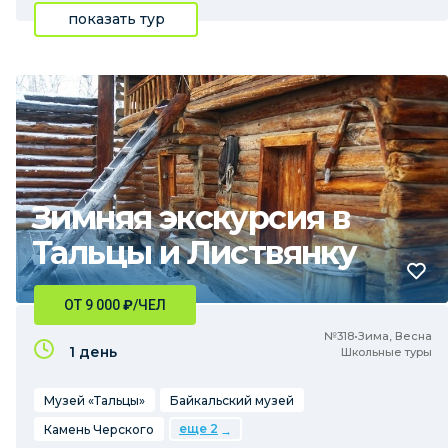
показать тур
Зимняя экскурсия в
Тальцы и Листвянку
ОТ 9 000
₽
/ЧЕЛ
№318•Зима, Весна
1 день
Школьные туры
Музей «Тальцы»
Байкальский музей
еще 2
Камень Черского