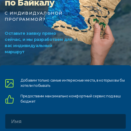
по Байкалу
С ИНДИВИДУАЛЬНОЙ
ПРОГРАММОЙ?
Оставьте заявку прямо
сейчас, и мы разработаем для
вас индивидуальный
маршрут
Добавим только самые
интересные места, в которых
вы бы
хотели побывать
Предоставим
максимально комфортный
сервис под ваш
бюджет