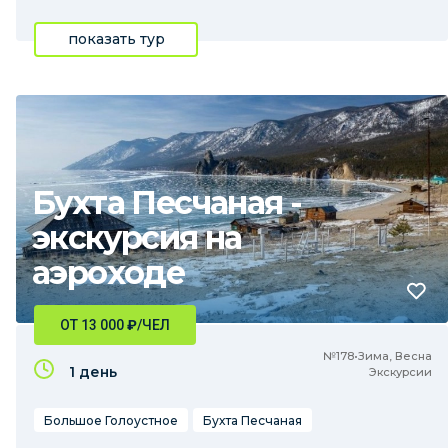
показать тур
Бухта Песчаная -
экскурсия на
аэроходе
ОТ 13 000
₽
/ЧЕЛ
№178•Зима, Весна
1 день
Экскурсии
Большое Голоустное
Бухта Песчаная