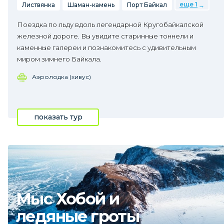
еще 1
Листвянка
Шаман-камень
Порт Байкал
Поездка по льду вдоль легендарной Кругобайкалской
железной дороге. Вы увидите старинные тоннели и
каменные галереи и познакомитесь с удивительным
миром зимнего Байкала.
Аэролодка (хивус)
показать тур
Мыс Хобой и
ледяные гроты