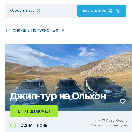
сбросить все
все фильтры (2)
сначала популярные
Джип-тур на Ольхон
ОТ 71 000
₽
/ЧЕЛ
№447•Лето, Осень
2 дня
1 ночь
Экскурсионные туры