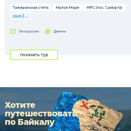
Тажеранская степь
Малое Море
МРС (пос. Сахюрта)
еще 3
Экскурсии
Джипы
показать тур
Хотите
путешествовать
по Байкалу