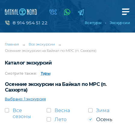
8 914 954 51 22
Все туры
Экскурсии
Главная
→
Все экскурсии
→
Осенние экскурсии на Байкал по МРС (п. Сахюрта)
Каталог экскурсий
Смотрите
также:
Туры
Осенние экскурсии на Байкал по МРС (п.
Сахюрта)
Выбрано: 1 экскурсия
Все
Весна
Зима
сезоны
Лето
Осень