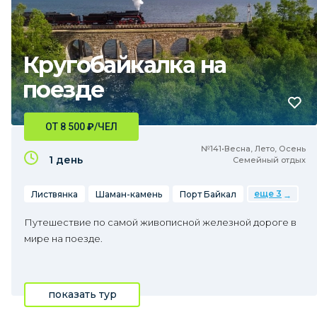
Кругобайкалка на
поезде
ОТ 8 500
₽
/ЧЕЛ
№141•Весна, Лето, Осень
1 день
Семейный отдых
еще 3
Листвянка
Шаман-камень
Порт Байкал
Путешествие по самой живописной железной дороге в
мире на поезде.
показать тур