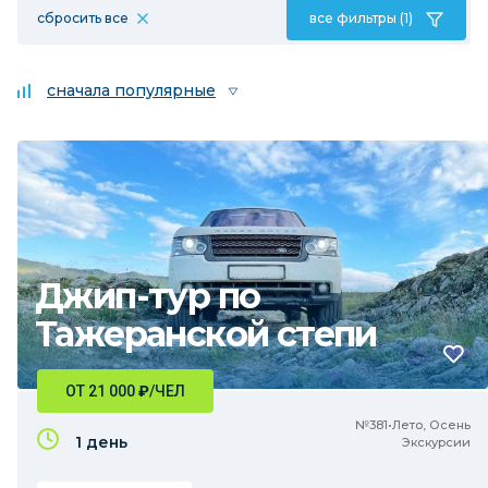
сбросить все
все фильтры (1)
сначала популярные
Джип-тур по
Тажеранской степи
ОТ 21 000
₽
/ЧЕЛ
№381•Лето, Осень
1 день
Экскурсии