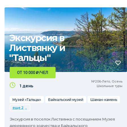
Экскурсия в
Листвянку и
"Тальцы"
ОТ 10 000
₽
/ЧЕЛ
№206•Лето, Осень
1 день
Школьные туры
Музей «Тальцы»
Байкальский музей
Шаман-камень
еще 2
Экскурсия в поселок Листвянка с посещением Музея
деревянного зодчества и Байкальского