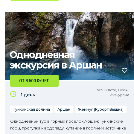
Однодневная
экскурсия в Аршан
ОТ 8 500
₽
/ЧЕЛ
№369•Лето, Осень
1 день
Экскурсии
Тункинская долина
Аршан
Жемчуг (Курорт Вышка)
Однодневный тур в горный посёлок Аршан: Тункинские
горы, прогулка к водопаду, купание в горячем источнике