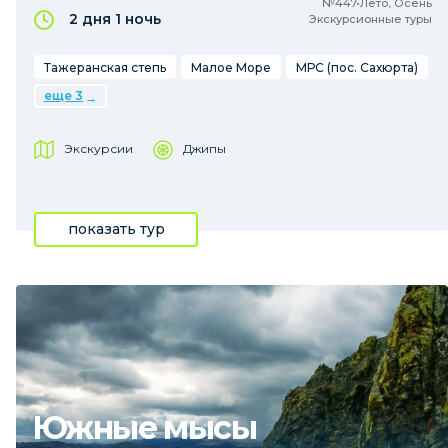
№447•Лето, Осень
2 дня
1 ночь
Экскурсионные туры
Тажеранская степь
Малое Море
МРС (пос. Сахюрта)
еще 3
Экскурсии
Джипы
показать тур
Южные мысы