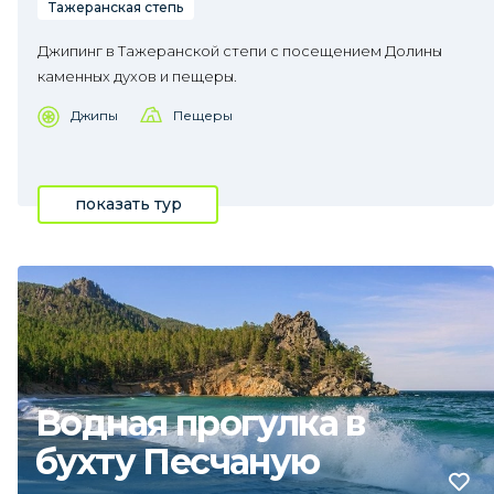
Тажеранская степь
Джипинг в Тажеранской степи с посещением Долины
каменных духов и пещеры.
Джипы
Пещеры
показать тур
Водная прогулка в
бухту Песчаную