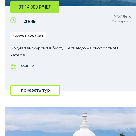
ОТ 14 000
₽
/ЧЕЛ
№57•Лето
1 день
Экскурсии
Бухта Песчаная
Водная экскурсия в бухту Песчаную на скоростном
катере
Водные
показать тур