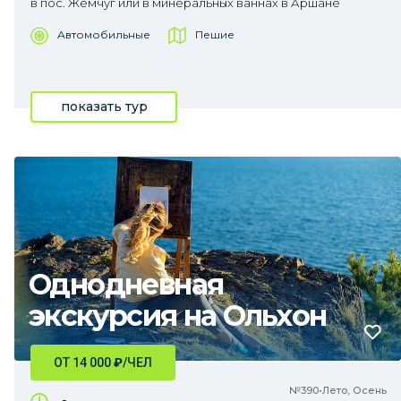
в пос. Жемчуг или в минеральных ваннах в Аршане
Автомобильные
Пешие
показать тур
Однодневная
экскурсия на Ольхон
ОТ 14 000
₽
/ЧЕЛ
№390•Лето, Осень