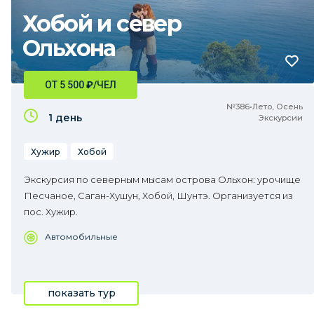
Хобой и север
Ольхона
ОТ 5 500
₽
/ЧЕЛ
№386•Лето, Осень
1 день
Экскурсии
Хужир
Хобой
Экскурсия по северным мысам острова Ольхон: урочище
Песчаное, Саган-Хушун, Хобой, Шунтэ. Организуется из
пос. Хужир.
Автомобильные
показать тур