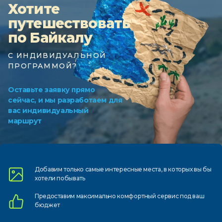
Хотите
путешествовать
по Байкалу
С ИНДИВИДУАЛЬНОЙ
ПРОГРАММОЙ?
Оставьте заявку прямо
сейчас, и мы разработаем для
вас индивидуальный
маршрут
Добавим только самые
интересные места, в которых
вы бы
хотели побывать
Предоставим
максимально комфортный
сервис под ваш
бюджет