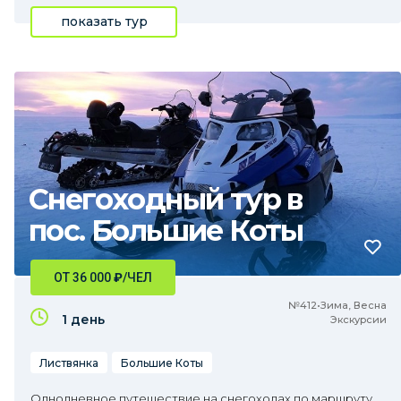
показать тур
Снегоходный тур в
пос. Большие Коты
ОТ 36 000
₽
/ЧЕЛ
№412•Зима, Весна
1 день
Экскурсии
Листвянка
Большие Коты
Однодневное путешествие на снегоходах по маршруту