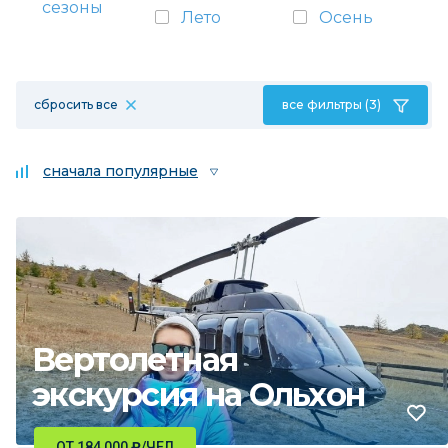
сезоны
Лето
Осень
сбросить все
все фильтры (3)
сначала популярные
Вертолетная
экскурсия на Ольхон
ОТ 184 000
₽
/ЧЕЛ