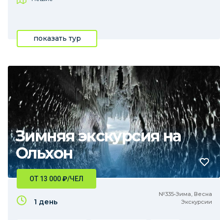
показать тур
Зимняя экскурсия на
Ольхон
ОТ 13 000
₽
/ЧЕЛ
№335•Зима, Весна
1 день
Экскурсии