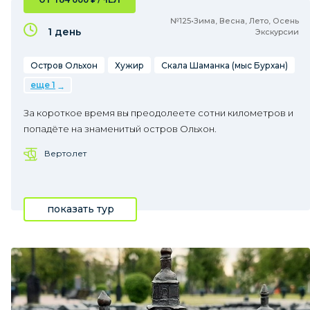
№125•Зима, Весна, Лето, Осень
1 день
Экскурсии
Остров Ольхон
Хужир
Скала Шаманка (мыс Бурхан)
еще 1
За короткое время вы преодолеете сотни километров и
попадёте на знаменитый остров Ольхон.
Вертолет
показать тур