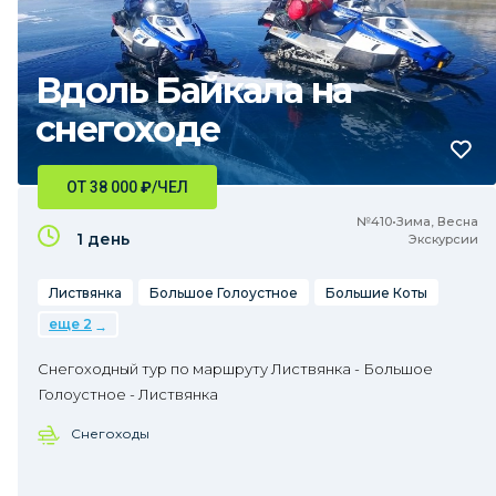
Вдоль Байкала на
снегоходе
ОТ 38 000
₽
/ЧЕЛ
№410•Зима, Весна
1 день
Экскурсии
Листвянка
Большое Голоустное
Большие Коты
еще 2
Снегоходный тур по маршруту Листвянка - Большое
Голоустное - Листвянка
Снегоходы