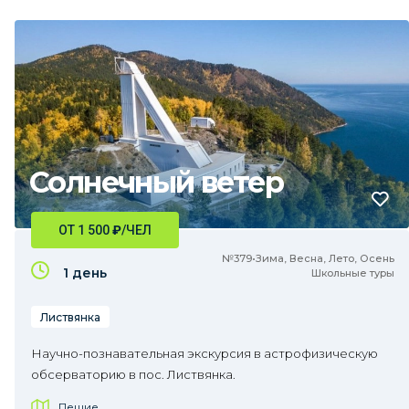
Солнечный ветер
ОТ 1 500
₽
/ЧЕЛ
№379•Зима, Весна, Лето, Осень
1 день
Школьные туры
Листвянка
Научно-познавательная экскурсия в астрофизическую
обсерваторию в пос. Листвянка.
Пешие