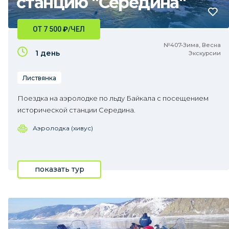
станцию "Середина"
ОТ 7 500
₽
/ЧЕЛ
№407•Зима, Весна
1 день
Экскурсии
Листвянка
Поездка на аэролодке по льду Байкала с посещением
исторической станции Середина.
Аэролодка (хивус)
показать тур