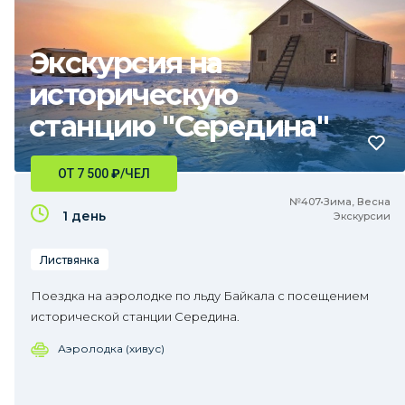
Экскурсия на
историческую
станцию "Середина"
ОТ 7 500
₽
/ЧЕЛ
№407•Зима, Весна
1 день
Экскурсии
Листвянка
Поездка на аэролодке по льду Байкала с посещением
исторической станции Середина.
Аэролодка (хивус)