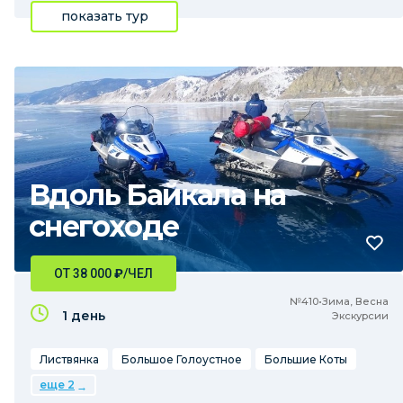
показать тур
Вдоль Байкала на
снегоходе
ОТ 38 000
₽
/ЧЕЛ
№410•Зима, Весна
1 день
Экскурсии
Листвянка
Большое Голоустное
Большие Коты
еще 2