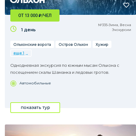
ОТ 13 000
₽
/ЧЕЛ
№335•Зима, Весна
1 день
Экскурсии
Ольхонские ворота
Остров Ольхон
Хужир
еще 1
Однодневная экскурсия по южным мысам Ольхона с
посещением скалы Шаманка и ледовых гротов.
Автомобильные
показать тур