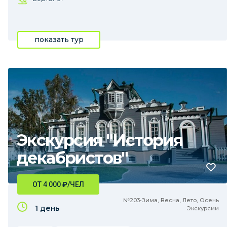
показать тур
Экскурсия "История
декабристов"
ОТ 4 000
₽
/ЧЕЛ
№203•Зима, Весна, Лето, Осень
1 день
Экскурсии