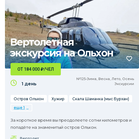
Вертолетная
экскурсия на Ольхон
ОТ 184 000
₽
/ЧЕЛ
№125•Зима, Весна, Лето, Осень
1 день
Экскурсии
Остров Ольхон
Хужир
Скала Шаманка (мыс Бурхан)
еще 1
За короткое время вы преодолеете сотни километров и
попадёте на знаменитый остров Ольхон.
Вертолет