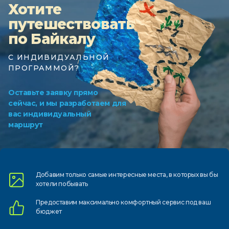
Хотите
путешествовать
по Байкалу
С ИНДИВИДУАЛЬНОЙ
ПРОГРАММОЙ?
Оставьте заявку прямо
сейчас, и мы разработаем для
вас индивидуальный
маршрут
Добавим только самые
интересные места, в которых
вы бы
хотели побывать
Предоставим
максимально комфортный
сервис под ваш
бюджет