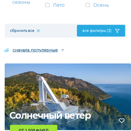
сезоны
Лето
Осень
сбросить все
все фильтры (3)
сначала популярные
Солнечный ветер
ОТ 1 500
₽
/ЧЕЛ