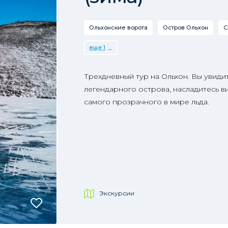
Ольхонские ворота
Остров Ольхон
С
еще 1
Трехдневный тур на Ольхон. Вы увиди
легендарного острова, насладитесь в
самого прозрачного в мире льда.
Экскурсии