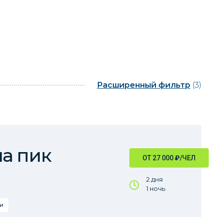
Расширенный фильтр
(3)
а пик
ОТ 27 000
₽
/ЧЕЛ
2 дня
1 ночь
и