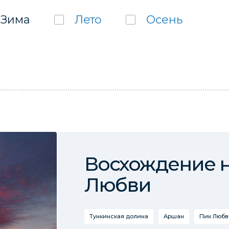
Зима
Лето
Осень
Восхождение н
Любви
Тункинская долина
Аршан
Пик Любв