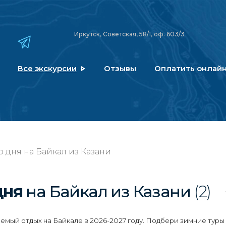
Иркутск, Советская, 58/1, оф. 603/3
Все экскурсии
Отзывы
Оплатить онлай
 дня на Байкал из Казани
дня
на Байкал
из Казани
(2)
мый отдых на Байкале в 2026-2027 году. Подбери зимние туры 