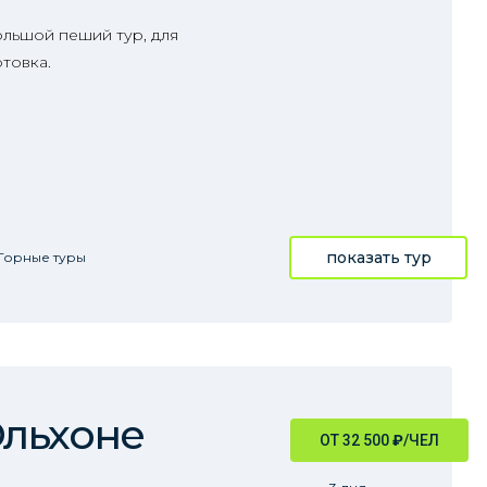
ольшой пеший тур, для
товка.
показать тур
Горные туры
Ольхоне
ОТ 32 500
₽
/ЧЕЛ