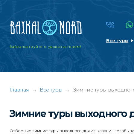
Все туры
байкальствуйте
с удовольствием!
Главная
→
Все туры
→
Зимние туры выходного
Зимние туры выходного 
Отборные зимние туры выходного дня из Казани. Незабывае