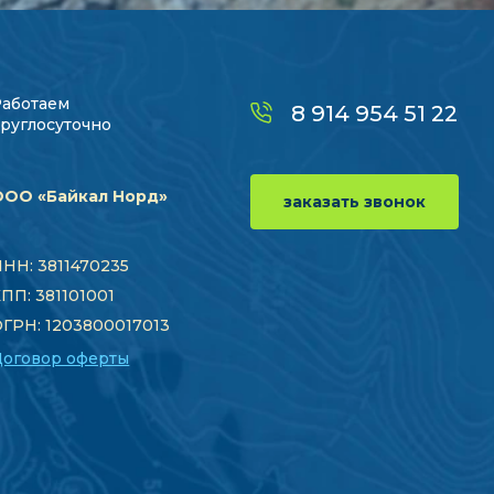
Работаем
8 914 954 51 22
руглосуточно
ООО «Байкал Норд»
заказать звонок
НН: 3811470235
ПП: 381101001
ГРН: 1203800017013
Договор оферты