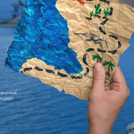
мфортный
 бюджет