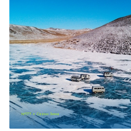
№177
Сезон: Зима