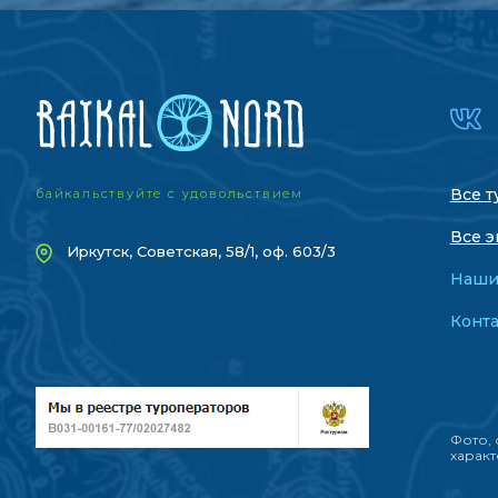
Все т
байкальствуйте с удовольствием
Все э
Иркутск, Советская, 58/1, оф. 603/3
Наши
Конт
Фото, 
характ