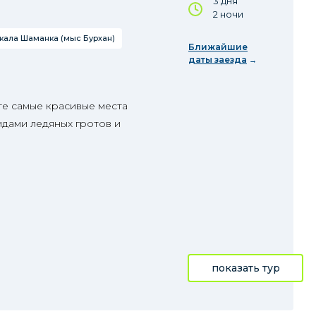
3 дня
2 ночи
кала Шаманка (мыс Бурхан)
Ближайшие
даты заезда
те самые красивые места
идами ледяных гротов и
показать тур