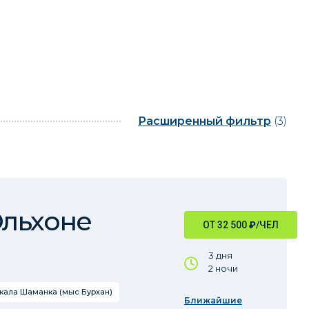
Расширенный фильтр
(3)
Ольхоне
ОТ 32 500
₽
/ЧЕЛ
3 дня
2 ночи
кала Шаманка (мыс Бурхан)
Ближайшие