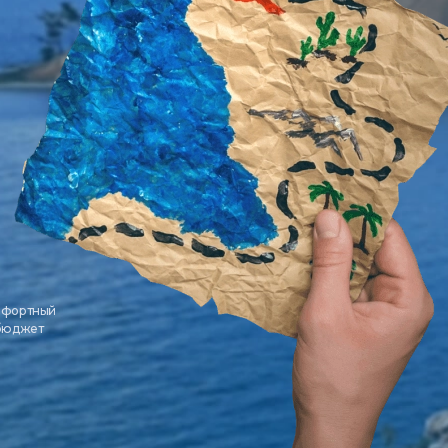
мфортный
 бюджет