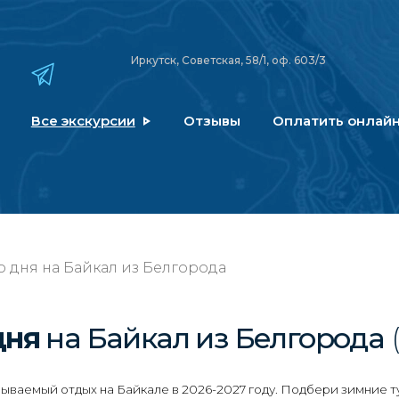
Иркутск, Советская, 58/1, оф. 603/3
Все экскурсии
Отзывы
Оплатить онлай
 дня на Байкал из Белгорода
дня
на Байкал
из Белгорода
ываемый отдых на Байкале в 2026-2027 году. Подбери зимние т