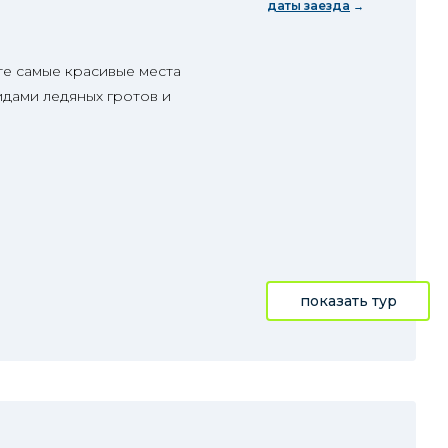
даты заезда
те самые красивые места
идами ледяных гротов и
показать тур