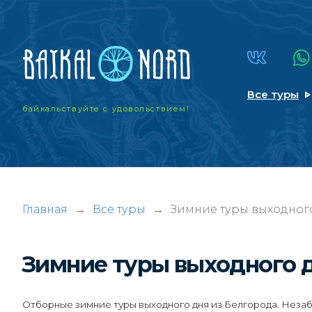
Все туры
байкальствуйте
с удовольствием!
Главная
→
Все туры
→
Зимние туры выходного
Зимние туры выходного 
Отборные зимние туры выходного дня из Белгорода. Незаб