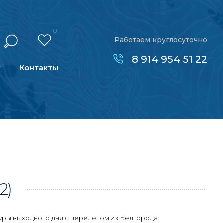
0
Работаем круглосуточно
8 914 954 51 22
н
Контакты
(2)
уры выходного дня с перелетом из Белгорода.