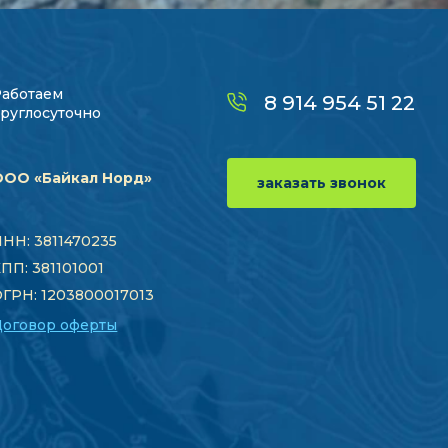
Работаем
8 914 954 51 22
руглосуточно
ООО «Байкал Норд»
заказать звонок
НН: 3811470235
ПП: 381101001
ГРН: 1203800017013
Договор оферты