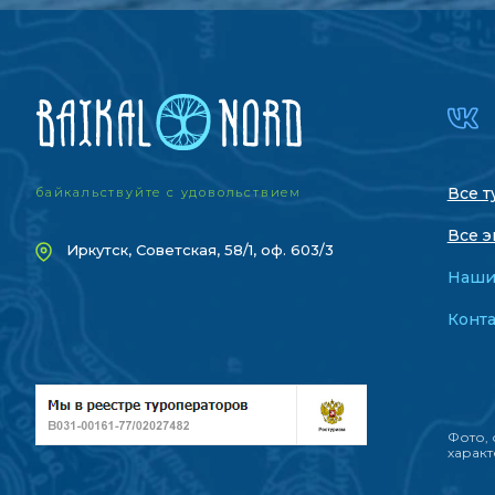
Все т
байкальствуйте с удовольствием
Все э
Иркутск, Советская, 58/1, оф. 603/3
Наши
Конт
Фото, 
характ