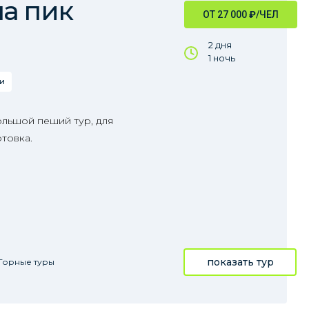
а пик
ОТ 27 000
₽
/ЧЕЛ
2 дня
1 ночь
и
ольшой пеший тур, для
товка.
показать тур
Горные туры