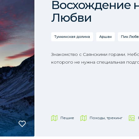
Восхождение н
Любви
Тункинская долина
Аршан
Пик Любв
Знакомство с Саянскими горами. Неб
которого не нужна специальная подго
Пешие
Походы, трекинг