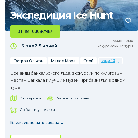
Экспедиция Ice Hunt
ОТ 181 000
₽
/ЧЕЛ
№401•Зима
6 дней
5 ночей
Экскурсионные туры
еще 10
Остров Ольхон
Малое Море
Огой
Все виды байкальского льда, экскурсии по культовым
местам Байкала и лучшие музеи Прибайкалья в одном
туре!
Экскурсии
Аэролодка (хивус)
Собачьи упряжки
Ближайшие даты заезда →