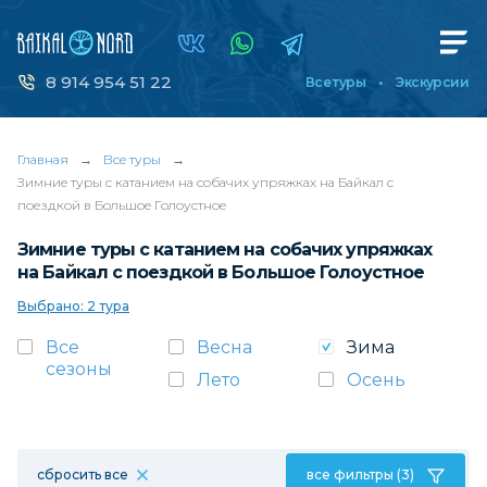
8 914 954 51 22
Все туры
Экскурсии
Главная
→
Все туры
→
Зимние туры с катанием на собачих упряжках на Байкал с
поездкой в Большое Голоустное
Зимние туры с катанием на собачих упряжках
на Байкал с поездкой в Большое Голоустное
Выбрано: 2 тура
Все
Весна
Зима
сезоны
Лето
Осень
сбросить все
все фильтры (3)