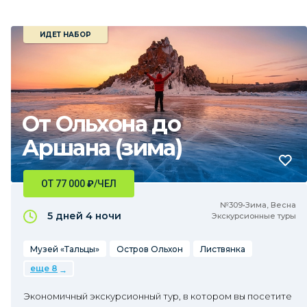
ИДЕТ НАБОР
От Ольхона до
Аршана (зима)
ОТ 77 000
₽
/ЧЕЛ
№309•Зима, Весна
5 дней
4 ночи
Экскурсионные туры
Музей «Тальцы»
Остров Ольхон
Листвянка
еще 8
Экономичный экскурсионный тур, в котором вы посетите