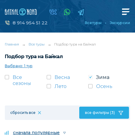
8 914 954 51 22
Все туры
Экскурсии
Главная
→
Все туры
→
Подбор тура на Байкал
Подбор тура на Байкал
Выбрано: 1 тур
Все
Весна
Зима
сезоны
Лето
Осень
сбросить все
все фильтры (3)
сначала популярные