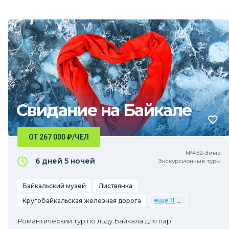
Свидание на Байкале
ОТ 267 000
₽
/ЧЕЛ
№452•Зима
6 дней
5 ночей
Экскурсионные туры
Байкальский музей
Листвянка
еще 11
Кругобайкальская железная дорога
Романтический тур по льду Байкала для пар