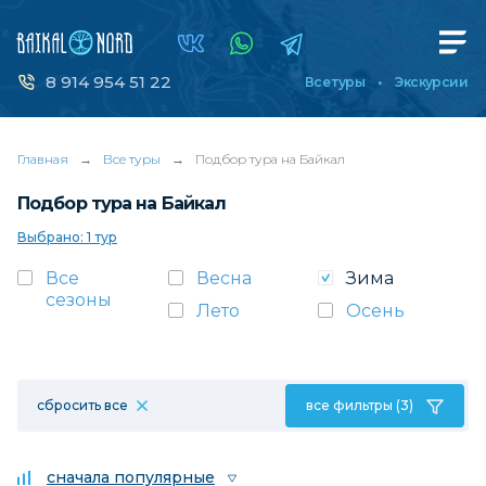
8 914 954 51 22
Все туры
Экскурсии
Главная
→
Все туры
→
Подбор тура на Байкал
Подбор тура на Байкал
Выбрано: 1 тур
Все
Весна
Зима
сезоны
Лето
Осень
сбросить все
все фильтры (3)
сначала популярные