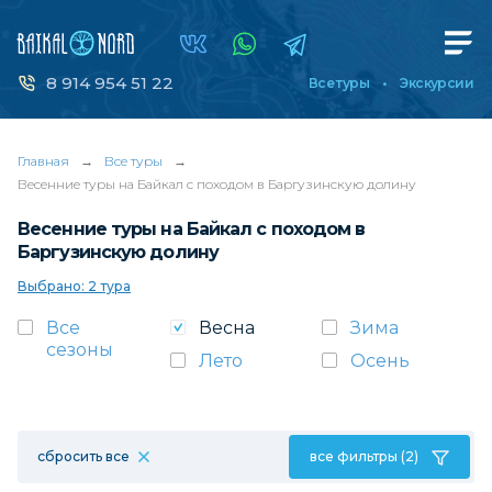
8 914 954 51 22
Все туры
Экскурсии
Главная
→
Все туры
→
Весенние туры на Байкал с походом в Баргузинскую долину
Весенние туры на Байкал с походом в
Баргузинскую долину
Выбрано: 2 тура
Все
Весна
Зима
сезоны
Лето
Осень
сбросить все
все фильтры (2)