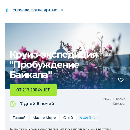
сначала популярные
Круиз-экспедиция
"Пробуждение
Байкала"
ОТ 217 200
₽
/ЧЕЛ
№420•Весна
7 дней
6 ночей
Круизы
еще 9
Танхой
Малое Море
Огой
Майский круиз-экспедиция по заповедным местам