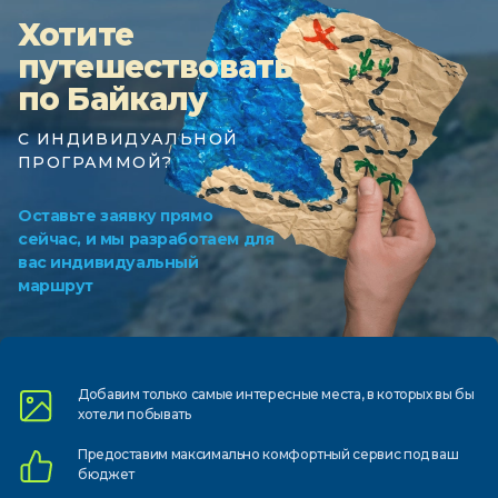
Хотите
путешествовать
по Байкалу
С ИНДИВИДУАЛЬНОЙ
ПРОГРАММОЙ?
Оставьте заявку прямо
сейчас, и мы разработаем для
вас индивидуальный
маршрут
Добавим только самые
интересные места, в которых
вы бы
хотели побывать
Предоставим
максимально комфортный
сервис под ваш
бюджет