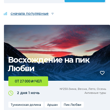
сначала популярные
Восхождение на пик
Любви
ОТ 27 000
₽
/ЧЕЛ
№250•Зима, Весна, Лето, Осень
2 дня
1 ночь
Активные туры
Тункинская долина
Аршан
Пик Любви