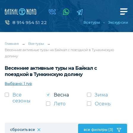
8 914 954 51 22
Все туры
Экскурсии
Главная
→
Все туры
→
Весенние активные туры на Байкал с поездкой в Тункинскую
долину
Весенние активные туры на Байкал с
поездкой в Тункинскую долину
Выбрано: 1 тур
Все
Весна
Зима
сезоны
Лето
Осень
сбросить все
все фильтры (3)