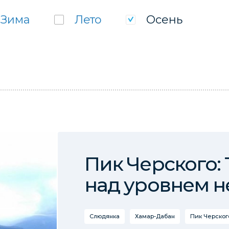
Зима
Лето
Осень
Пик Черского:
над уровнем н
Слюдянка
Хамар-Дабан
Пик Черског