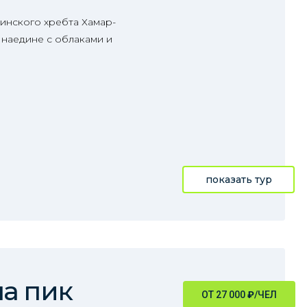
инского хребта Хамар-
 наедине с облаками и
показать тур
а пик
ОТ 27 000
₽
/ЧЕЛ