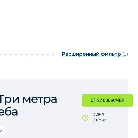
Расширенный фильтр
(3)
 Три метра
ОТ 27 000
₽
/ЧЕЛ
еба
3 дня
2 ночи
о