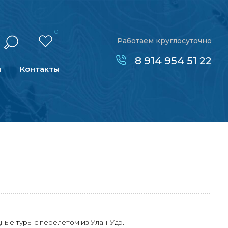
0
Работаем круглосуточно
8 914 954 51 22
н
Контакты
ные туры с перелетом из Улан-Удэ.