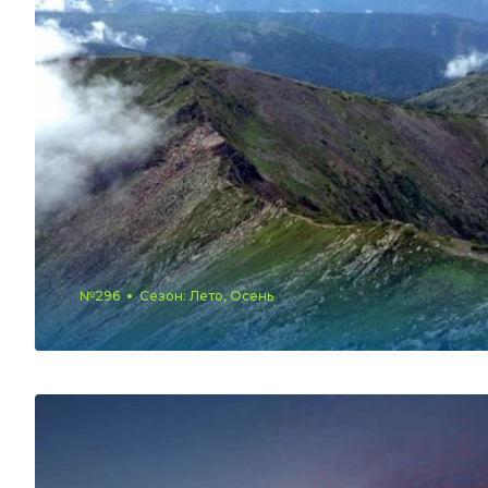
№296
Сезон: Лето, Осень