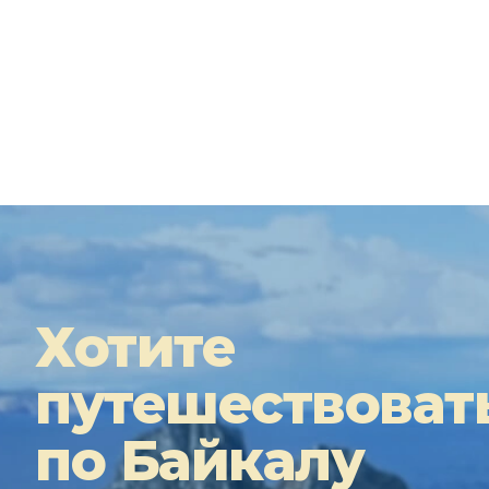
Хотите
путешествоват
по Байкалу