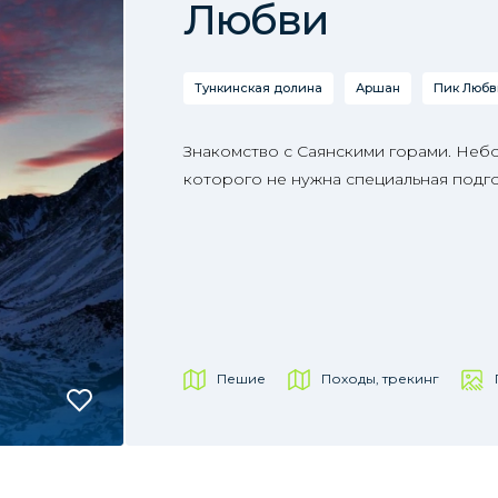
Любви
Тункинская долина
Аршан
Пик Любв
Знакомство с Саянскими горами. Неб
которого не нужна специальная подго
Пешие
Походы, трекинг