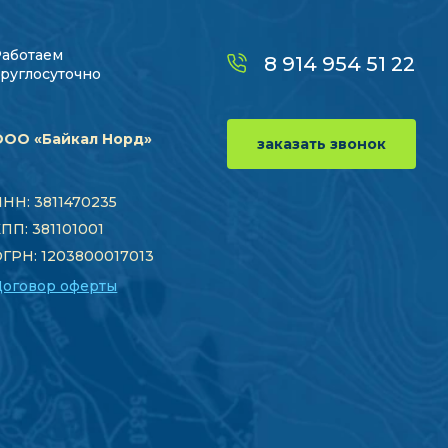
Работаем
8 914 954 51 22
руглосуточно
ООО «Байкал Норд»
заказать звонок
НН: 3811470235
ПП: 381101001
ГРН: 1203800017013
Договор оферты