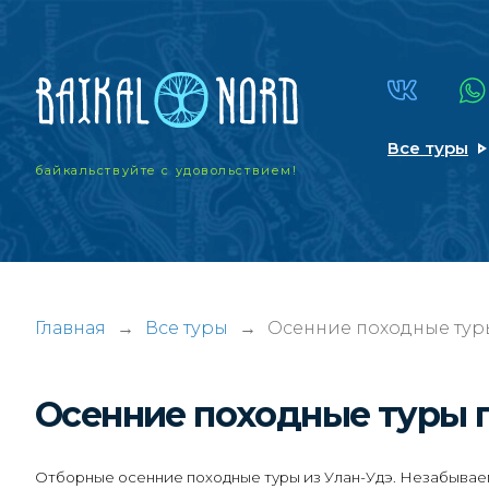
Все туры
байкальствуйте
с удовольствием!
Главная
→
Все туры
→
Осенние походные туры
Осенние походные туры 
Отборные осенние походные туры из Улан-Удэ. Незабываем