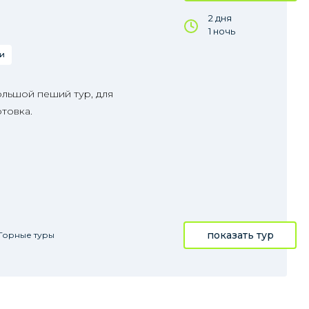
2 дня
1 ночь
и
ольшой пеший тур, для
товка.
показать тур
Горные туры